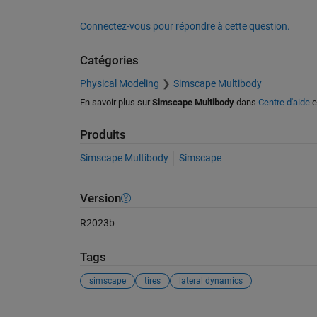
Connectez-vous pour répondre à cette question.
Catégories
Physical Modeling
Simscape Multibody
En savoir plus sur
Simscape Multibody
dans
Centre d'aide
e
Produits
Simscape Multibody
Simscape
Version
R2023b
Tags
simscape
tires
lateral dynamics
Voir également