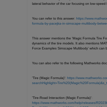
lateral behavior of the car focusing on low-speed 
You can refer to this answer: 
https://www.mathwo
formula-by-pacejka-in-simscape-multibody-betw
This answer mentions the 'Magic Formula Tire Forc
dynamics of the tire models. It also mentions MA
Force Examples Simscape Multibody' which can be 
You can also refer to the following Mathworks doc
'Tire (Magic Formula)': 
https://www.mathworks.com
searchHighlight=Tire%20(Magic%20Formula)&s_ti
'Tire-Road Interaction (Magic Formula)': 
https://www.mathworks.com/help/releases/R2023b/