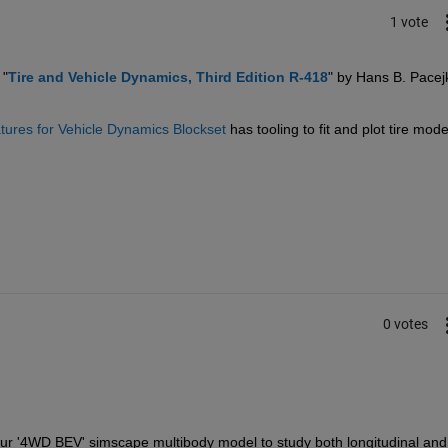
1 vote
 "
Tire and Vehicle Dynamics, Third Edition R-418
" by Hans B. Pacejk
tures for Vehicle Dynamics Blockset 
has tooling to fit and plot tire mode
0 votes
your '4WD BEV' simscape multibody model to study both longitudinal and 