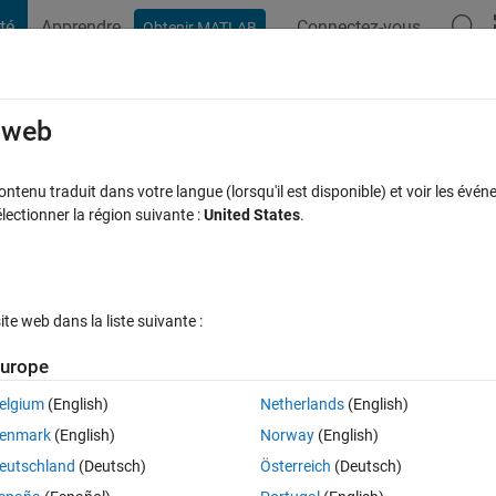
té
Apprendre
Connectez-vous
Obtenir MATLAB
t Playground
Discussions
Compétitions
Blogs
Publication
rcourir
FAQ MATLAB
Plus
e web
ltibody
tenu traduit dans votre langue (lorsqu'il est disponible) et voir les événe
ctionner la région suivante :
United States
.
à jour 10 Déc 2024
38 Vues (30 jours)
e web dans la liste suivante :
urope
elgium
(English)
Netherlands
(English)
0 votes
enmark
(English)
Norway
(English)
 multibody model of a 4WD BEV vehicle. Now I need to model the tires. I 
eutschland
(Deutsch)
Österreich
(Deutsch)
I am unsure as to what would better fit the model. The purpose of my 