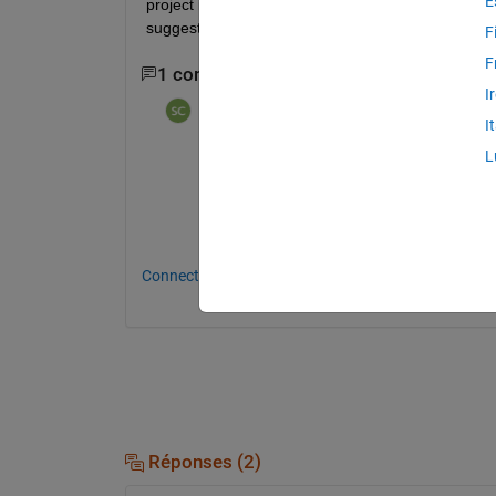
E
project is to study both longitudinal and lateral 
suggestions on how to handle this?
F
F
1 commentaire
I
Sam Chak
le 4 Sep 2024
I
L
Have you checked out the Vehicle Dynam
Especially the one, "
Tire and Vehicle Dy
Connectez-vous pour commenter.
Réponses (2)