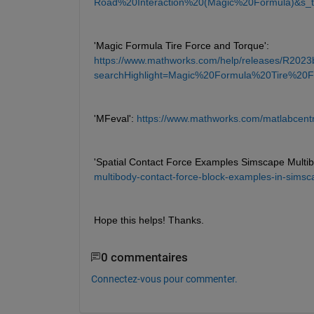
Road%20Interaction%20(Magic%20Formula)&s_tid
'Magic Formula Tire Force and Torque': 
https://www.mathworks.com/help/releases/R2023b
searchHighlight=Magic%20Formula%20Tire%20F
'MFeval': 
https://www.mathworks.com/matlabcentr
'Spatial Contact Force Examples Simscape Multib
multibody-contact-force-block-examples-in-simsc
Hope this helps! Thanks.
0 commentaires
Connectez-vous pour commenter.