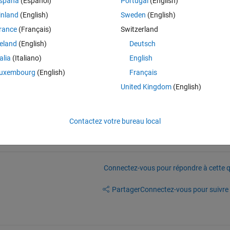
spaña
(Español)
Portugal
(English)
behavior of the car focusing on low speed kinematics. Does anybody have
inland
(English)
Sweden
(English)
rance
(Français)
Switzerland
reland
(English)
Deutsch
talia
(Italiano)
English
uxembourg
(English)
Français
ics books?
United Kingdom
(English)
namics, Third Edition R-418
" by Hans B. Pacejka.
Contactez votre bureau local
Connectez-vous pour répondre à cette q
Partager
Connectez-vous pour suivre l