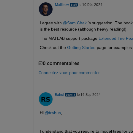
Matthew
le 10 Déc 2024
I agree with 
@Sam Chak
 's suggestion. The book
is the best resource (although heavy reading!).
The MATLAB support package 
Extended Tire Fea
Check out the 
Getting Started
 page for examples.
0 commentaires
Connectez-vous pour commenter.
Rahul
le 16 Sep 2024
Hi 
@frabus
,
I understand that you require to model tires for 