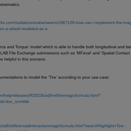
kinematics.
rks.com/matlabcentral/answers/1967139-how-can-i-implement-the-mag
een-a-wheel-modeled-as-a
e and Torque' model which is able to handle both longitudinal and late
TLAB File Exchange submissions such as 'MFeval' and 'Spatial Contact 
helpful in this scenario.
umentations to model the 'Tire' according to your use-case:
/help/releases/R2023b/sdl/ref/tiremagicformula.html?
d=doc_srchtitle
sdl/ref/tireroadinteractionmagicformula.html?searchHighlight=Tire-