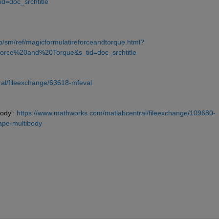
=doc_srchtitle
/sm/ref/magicformulatireforceandtorque.html?
orce%20and%20Torque&s_tid=doc_srchtitle
al/fileexchange/63618-mfeval
ody': 
https://www.mathworks.com/matlabcentral/fileexchange/109680-
ape-multibody