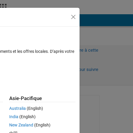
Plus
Connectez-vous pour répondre à cette
ments et les offres locales. D’après votre
question.
Partager
Connectez-vous pour suivre
l’activité
Asie-Pacifique
Question posée :
Australia
(English)
Francesca
India
(English)
le 4 Sep 2024
New Zealand
(English)
Réponse apportée :