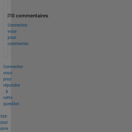
?
0 commentaires
Connectez-
vous
pour
commenter.
Connectez-
vous
pour
répondre
à
cette
question.
tez-
pour
uivre