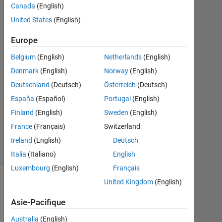
Canada
(English)
1
Réponse
United States
(English)
Europe
Réponse
acceptée
Belgium
(English)
Netherlands
(English)
Denmark
(English)
Norway
(English)
Mise
à
Deutschland
(Deutsch)
Österreich
(Deutsch)
jour
España
(Español)
Portugal
(English)
29
Finland
(English)
Sweden
(English)
Oct
France
(Français)
Switzerland
2024
24 Vues
Ireland
(English)
Deutsch
(30 jours)
Italia
(Italiano)
English
Luxembourg
(English)
Français
United Kingdom
(English)
Asie-Pacifique
Australia
(English)