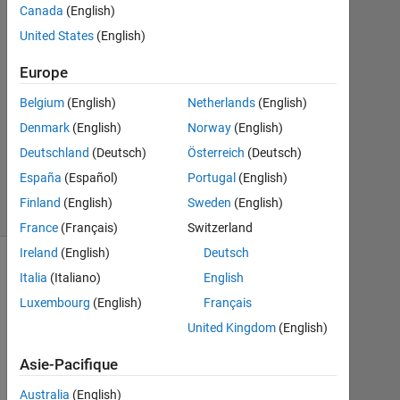
Canada
(English)
1
Réponse
United States
(English)
Europe
Mise
à
Belgium
(English)
Netherlands
(English)
jour
Denmark
(English)
Norway
(English)
14
Sep
Deutschland
(Deutsch)
Österreich
(Deutsch)
2024
España
(Español)
Portugal
(English)
33 Vues
Finland
(English)
Sweden
(English)
(30 jours)
France
(Français)
Switzerland
Ireland
(English)
Deutsch
Italia
(Italiano)
English
Luxembourg
(English)
Français
United Kingdom
(English)
Asie-Pacifique
Australia
(English)