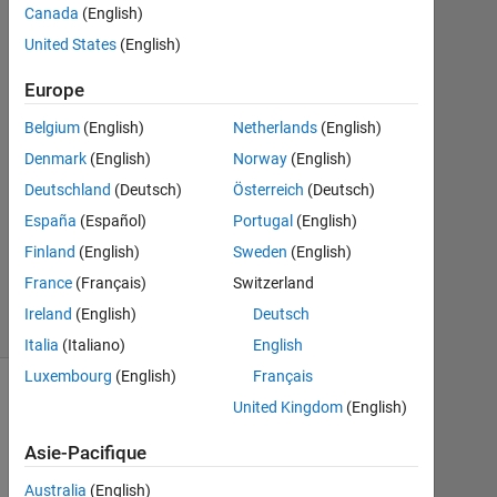
13
Canada
(English)
Sep
United States
(English)
2024
1
Europe
Réponse
Belgium
(English)
Netherlands
(English)
Mise
Denmark
(English)
Norway
(English)
à
Deutschland
(Deutsch)
Österreich
(Deutsch)
jour
España
(Español)
Portugal
(English)
18
Finland
(English)
Sweden
(English)
Sep
2024
France
(Français)
Switzerland
27 Vues
Ireland
(English)
Deutsch
(30 jours)
Italia
(Italiano)
English
Luxembourg
(English)
Français
United Kingdom
(English)
Asie-Pacifique
Australia
(English)