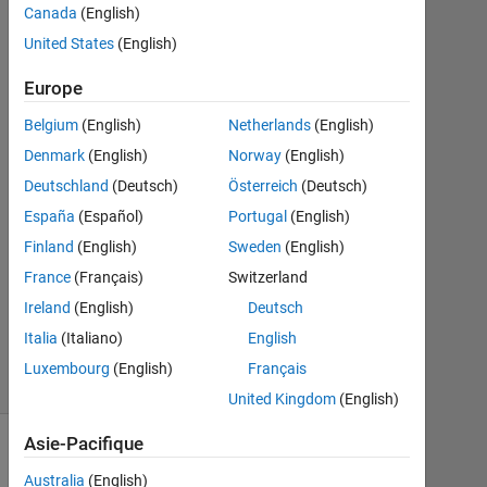
Canada
(English)
United States
(English)
Rahul
18
Europe
Sep
2024
Belgium
(English)
Netherlands
(English)
1
Denmark
(English)
Norway
(English)
Réponse
Deutschland
(Deutsch)
Österreich
(Deutsch)
Mise
España
(Español)
Portugal
(English)
à
Finland
(English)
Sweden
(English)
jour
France
(Français)
Switzerland
18
Ireland
(English)
Deutsch
Sep
2024
Italia
(Italiano)
English
4 Vues
Luxembourg
(English)
Français
(30 jours)
United Kingdom
(English)
Asie-Pacifique
Australia
(English)