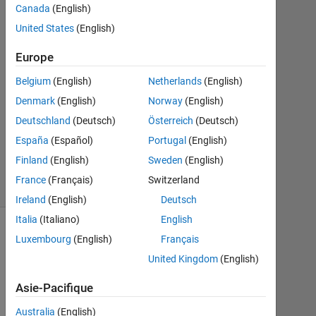
Canada
(English)
United States
(English)
Réponse
acceptée
Europe
Mise
Belgium
(English)
Netherlands
(English)
à
Denmark
(English)
Norway
(English)
jour
Deutschland
(Deutsch)
Österreich
(Deutsch)
20
Nov
España
(Español)
Portugal
(English)
2024
Finland
(English)
Sweden
(English)
56 Vues
France
(Français)
Switzerland
(30 jours)
Ireland
(English)
Deutsch
Italia
(Italiano)
English
Afficher
Luxembourg
(English)
Français
commentaires
United Kingdom
(English)
plus
anciens
Asie-Pacifique
Australia
(English)