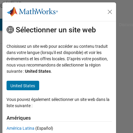
Passer au contenu
MATLAB
Answers
AB Answers
File Exchange
Cody
AI Chat Playground
Discuss
Sélectionner un site web
Choisissez un site web pour accéder au contenu traduit
dans votre langue (lorsqu'il est disponible) et voir les
How to use
événements et les offres locales. D’après votre position,
nous vous recommandons de sélectionner la région
nufftn() for
suivante :
United States
.
interpolation?
United States
Jerry
Vous pouvez également sélectionner un site web dans la
Guern
liste suivante :
16
Oct
Amériques
2024
3
América Latina
(Español)
Réponses