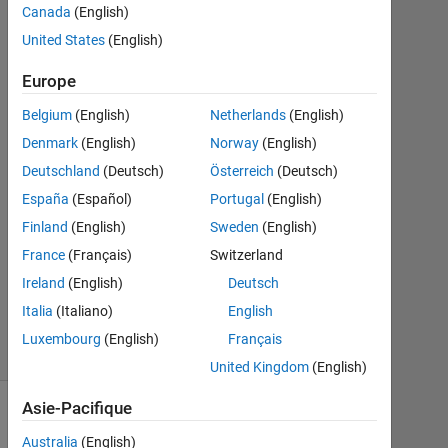
Canada
(English)
Mai
United States
(English)
2015
1
Europe
Réponse
Belgium
(English)
Netherlands
(English)
Réponse
Denmark
(English)
Norway
(English)
acceptée
Deutschland
(Deutsch)
Österreich
(Deutsch)
Mise
España
(Español)
Portugal
(English)
à
Finland
(English)
Sweden
(English)
jour
France
(Français)
Switzerland
11
Ireland
(English)
Deutsch
Mai
2015
Italia
(Italiano)
English
6 Vues
Luxembourg
(English)
Français
(30 jours)
United Kingdom
(English)
Asie-Pacifique
Australia
(English)