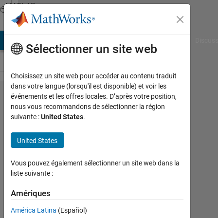
Passer au contenu
MATLAB
Answers
AB Answers
File Exchange
Cody
AI Chat Playground
Discuss
Sélectionner un site web
Choisissez un site web pour accéder au contenu traduit
dans votre langue (lorsqu'il est disponible) et voir les
Clearing
événements et les offres locales. D’après votre position,
nous vous recommandons de sélectionner la région
the cell
suivante :
United States
.
array at
the end
United States
of the
Vous pouvez également sélectionner un site web dans la
loop
liste suivante :
Amériques
Gopalakrishnan
venkatesan
América Latina
(Español)
11