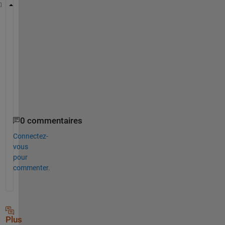
d={};
T
h
o
m
a
s
0 commentaires
Connectez-
vous
pour
commenter.
Plus