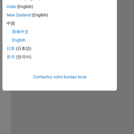
India
(English)
New Zealand
(English)
中国
简体中文
English
I 
n
日本
(日本語)
e
한국
(한국어)
e
d 
t
Contactez votre bureau local
o 
c
l
e
a
r 
t
h
e 