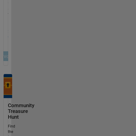
Community
Treasure
Hunt
Find
the