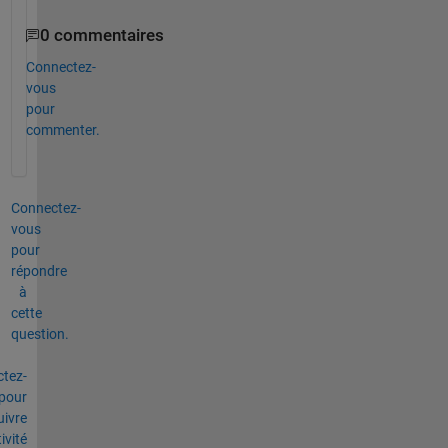
0 commentaires
Connectez-
vous
pour
commenter.
Connectez-
vous
pour
répondre
à
cette
question.
tez-
pour
uivre
tivité