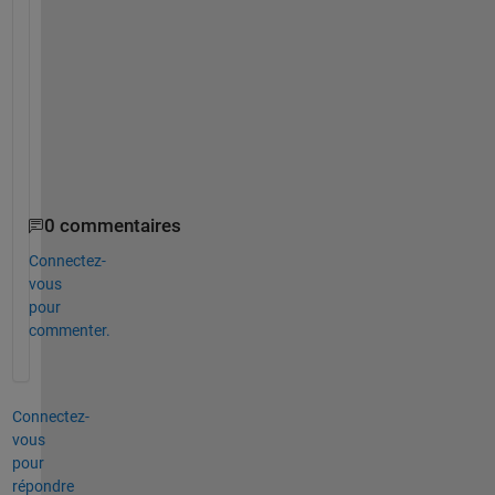
n
e 
m
y 
Q
u
a
d
0 commentaires
Connectez-
vous
pour
commenter.
Connectez-
vous
pour
répondre