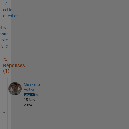
à
cette
question.
tez-
pour
uivre
tivité
Réponses
(1)
Manikanta
Aditya
le
15 Nov
2024