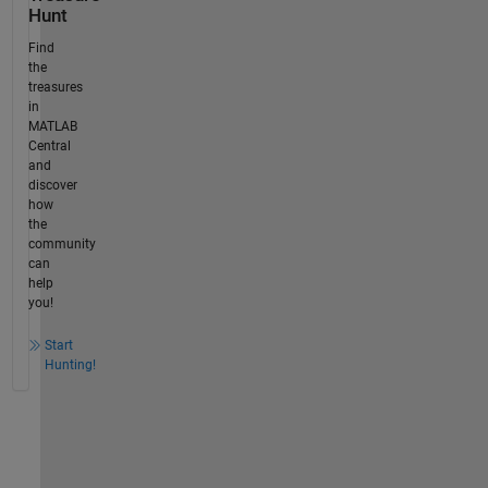
Hunt
Find
the
treasures
in
MATLAB
Central
and
discover
how
the
community
can
help
you!
Start
Hunting!