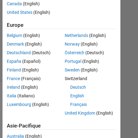
Canada
(English)
1
Réponse
United States
(English)
Europe
Mise
à
Belgium
(English)
Netherlands
(English)
jour
Denmark
(English)
Norway
(English)
15
Nov
Deutschland
(Deutsch)
Österreich
(Deutsch)
2024
España
(Español)
Portugal
(English)
19 Vues
Finland
(English)
Sweden
(English)
(30 jours)
France
(Français)
Switzerland
Ireland
(English)
Deutsch
Italia
(Italiano)
English
Luxembourg
(English)
Français
United Kingdom
(English)
Asie-Pacifique
Australia
(English)