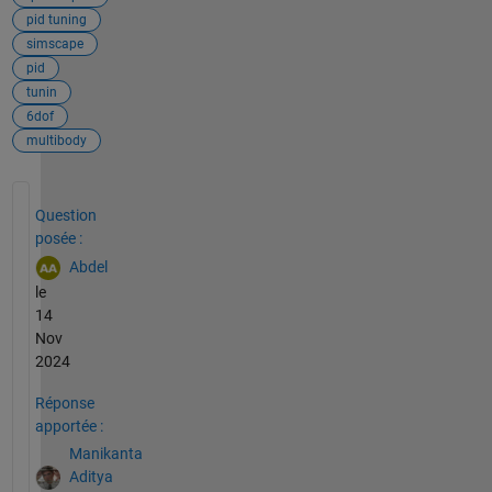
pid tuning
simscape
pid
tunin
6dof
multibody
Voir également
Question
posée :
Abdel
le
14
Nov
2024
Réponse
apportée :
Manikanta
Aditya