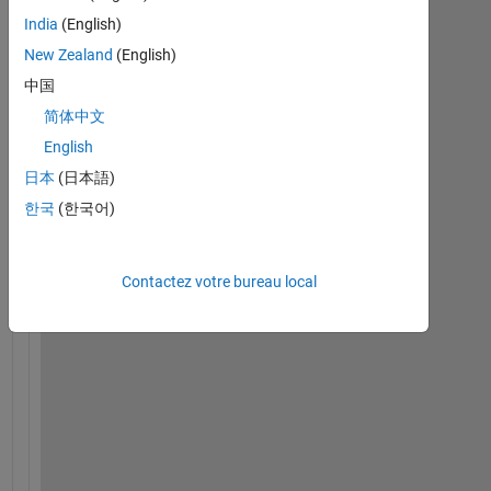
H
India
(English)
e
New Zealand
(English)
l
中国
l
o
简体中文
, 
English
i
日本
(日本語)
m 
w
한국
(한국어)
o
r
k
Contactez votre bureau local
i
n
g 
o
n 
a 
6
D
O