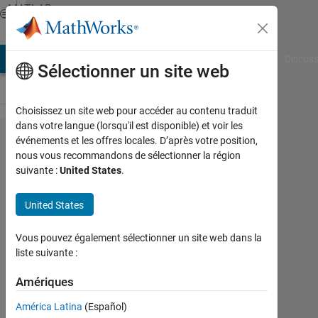
Passer au contenu
MATLAB
Answers
AB Answers
File Exchange
Cody
AI Chat Playground
Discuss
Sélectionner un site web
Choisissez un site web pour accéder au contenu traduit
dans votre langue (lorsqu'il est disponible) et voir les
Quadcopter
événements et les offres locales. D’après votre position,
nous vous recommandons de sélectionner la région
PID tuning
suivante :
United States
.
in
simscape
United States
multibo.dy
Vous pouvez également sélectionner un site web dans la
liste suivante :
Abdel
Amériques
14
Nov
América Latina
(Español)
2024