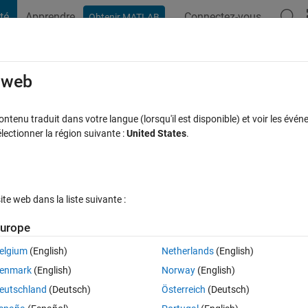
té
Apprendre
Connectez-vous
Obtenir MATLAB
t Playground
Discussions
Compétitions
Blogs
Publication
rcourir
FAQ MATLAB
Plus
e web
atlab 64 installed
tenu traduit dans votre langue (lorsqu'il est disponible) et voir les événe
ctionner la région suivante :
United States
.
se à jour 20 Juil 2017
49 Vues (30 jours)
e web dans la liste suivante :
Afficher commentaires plus
urope
elgium
(English)
Netherlands
(English)
0 votes
enmark
(English)
Norway
(English)
sed application, while compiling the exe using deploytool & applicatio
eutschland
(Deutsch)
Österreich
(Deutsch)
 locate the settings for selecting 32 bit as o/p executable.