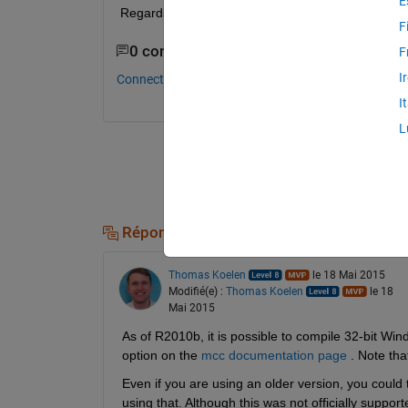
E
Regards, Pratap
F
0 commentaires
F
I
Connectez-vous pour commenter.
I
L
Réponses (1)
Thomas Koelen
le 18 Mai 2015
Modifié(e) :
Thomas Koelen
le 18
Mai 2015
As of R2010b, it is possible to compile 32-bit Wi
option on the
mcc documentation page
 . Note th
Even if you are using an older version, you could
using that. Although this was not officially suppor