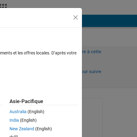
Plus
Connectez-vous pour répondre à cette
ments et les offres locales. D’après votre
question.
Partager
Connectez-vous pour suivre
l’activité
 anciens
Asie-Pacifique
Question posée :
Australia
(English)
Pratap Sanap
India
(English)
le 18 Mai 2015
n 
New Zealand
(English)
Commenté :