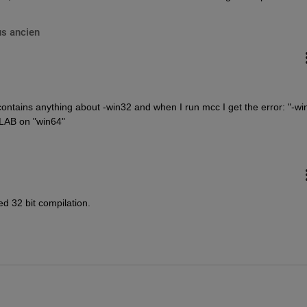
us ancien
tains anything about -win32 and when I run mcc I get the error: "-win
TLAB on "win64"
d 32 bit compilation.