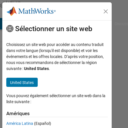
Passer au contenu
MATLAB
Answers
AB Answers
File Exchange
Cody
AI Chat Playground
Discuss
Sélectionner un site web
Choisissez un site web pour accéder au contenu traduit
dans votre langue (lorsqu'il est disponible) et voir les
How to
événements et les offres locales. D’après votre position,
nous vous recommandons de sélectionner la région
apply a
suivante :
United States
.
threshold
to gevfit?
United States
Vous pouvez également sélectionner un site web dans la
Darcy
liste suivante :
Cordell
20
Amériques
Jan
2025
América Latina
(Español)