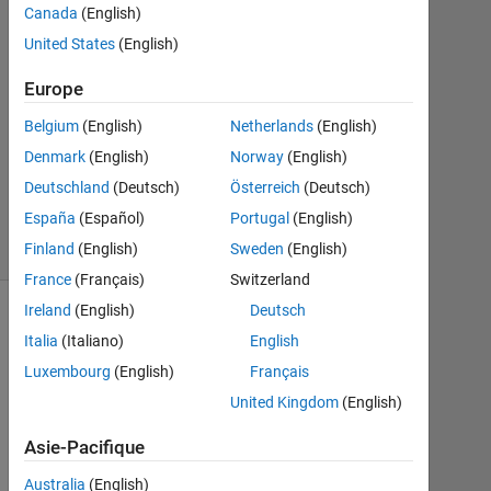
1
Canada
(English)
Réponse
United States
(English)
Mise
Europe
à
Belgium
(English)
Netherlands
(English)
jour
21
Denmark
(English)
Norway
(English)
Jan
Deutschland
(Deutsch)
Österreich
(Deutsch)
2025
España
(Español)
Portugal
(English)
13 Vues
(30 jours)
Finland
(English)
Sweden
(English)
France
(Français)
Switzerland
Ireland
(English)
Deutsch
Italia
(Italiano)
English
Luxembourg
(English)
Français
United Kingdom
(English)
Asie-Pacifique
Australia
(English)