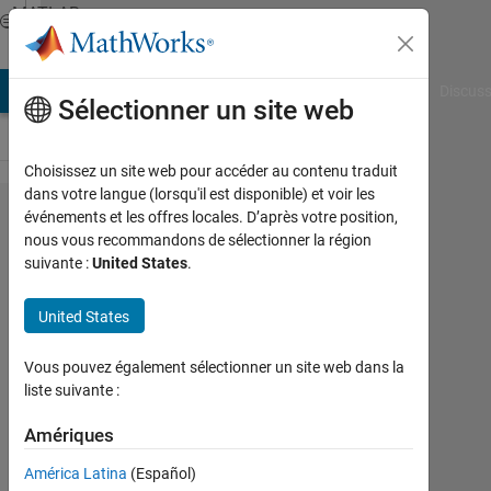
Passer au contenu
MATLAB
Answers
AB Answers
File Exchange
Cody
AI Chat Playground
Discuss
Sélectionner un site web
Choisissez un site web pour accéder au contenu traduit
dans votre langue (lorsqu'il est disponible) et voir les
Usin
événements et les offres locales. D’après votre position,
nous vous recommandons de sélectionner la région
Thingspeak
suivante :
United States
.
to control a
remote
United States
device?
Vous pouvez également sélectionner un site web dans la
liste suivante :
Giovanni
Amériques
3
Mar
América Latina
(Español)
2025