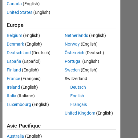
Canada
(English)
2
Réponses
United States
(English)
Europe
Réponse
acceptée
Belgium
(English)
Netherlands
(English)
Denmark
(English)
Norway
(English)
Mise
à
Deutschland
(Deutsch)
Österreich
(Deutsch)
jour
España
(Español)
Portugal
(English)
3
Finland
(English)
Sweden
(English)
Mar
France
(Français)
Switzerland
2025
25 Vues
Ireland
(English)
Deutsch
(30 jours)
Italia
(Italiano)
English
Luxembourg
(English)
Français
United Kingdom
(English)
Asie-Pacifique
Australia
(English)