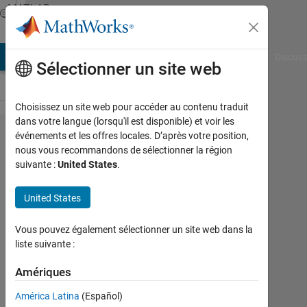
Passer au contenu
MATLAB
Answers
AB Answers
File Exchange
Cody
AI Chat Playground
Discuss
Sélectionner un site web
Choisissez un site web pour accéder au contenu traduit
dans votre langue (lorsqu'il est disponible) et voir les
How can I
événements et les offres locales. D’après votre position,
nous vous recommandons de sélectionner la région
add a
suivante :
United States
.
moving
cuboid
United States
(vehicle) in
Vous pouvez également sélectionner un site web dans la
siteviewer
liste suivante :
(OSM map)
Amériques
and make it
affect
América Latina
(Español)