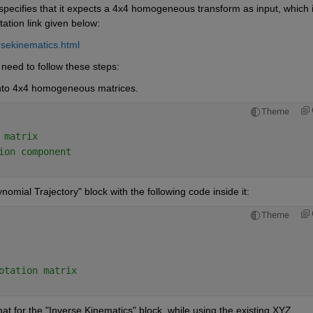
pecifies that it expects a 4x4 homogeneous transform as input, which i
ation link given below:
rsekinematics.html
 need to follow these steps:
 into 4x4 homogeneous matrices.
Theme
 matrix
ion component
omial Trajectory" block with the following code inside it:
Theme
otation matrix
at for the "Inverse Kinematics" block, while using the existing XYZ 