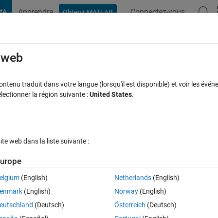
té
Apprendre
Connectez-vous
Obtenir MATLAB
t Playground
Discussions
Compétitions
Blogs
Publication
rcourir
FAQ MATLAB
Plus
e web
ajectory block out to a 4×4 homogeneous
tenu traduit dans votre langue (lorsqu'il est disponible) et voir les événe
ctionner la région suivante :
United States
.
 acceptée
Mise à jour 31 Mar 2025
10 Vues (30 jours)
e web dans la liste suivante :
urope
elgium
(English)
Netherlands
(English)
0 votes
enmark
(English)
Norway
(English)
igner app and exported the configuration into a matrix (7×6 matrix) 
eutschland
(Deutsch)
Österreich
(Deutsch)
From this matrix i input only the xyz position data(3×7 matrix) as 