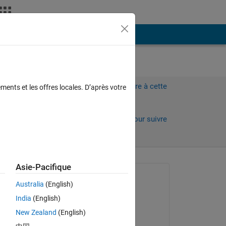
Plus
Connectez-vous pour répondre à cette
ments et les offres locales. D’après votre
question.
Partager
Connectez-vous pour suivre
l’activité
Asie-Pacifique
Question posée :
Australia
(English)
Kannan
India
(English)
le 27 Mar 2025
New Zealand
(English)
Commenté :