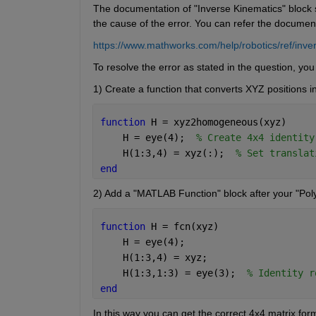
The documentation of "Inverse Kinematics" block s
the cause of the error. You can refer the document
https://www.mathworks.com/help/robotics/ref/inve
To resolve the error as stated in the question, you
1) Create a function that converts XYZ positions
function 
H = xyz2homogeneous(xyz)
    H = eye(4);  
% Create 4x4 identity
    H(1:3,4) = xyz(:);  
% Set translat
end
2) Add a "MATLAB Function" block after your "Polyn
function 
H = fcn(xyz)
    H = eye(4);
    H(1:3,4) = xyz;
    H(1:3,1:3) = eye(3);  
% Identity r
end
In this way you can get the correct 4x4 matrix form