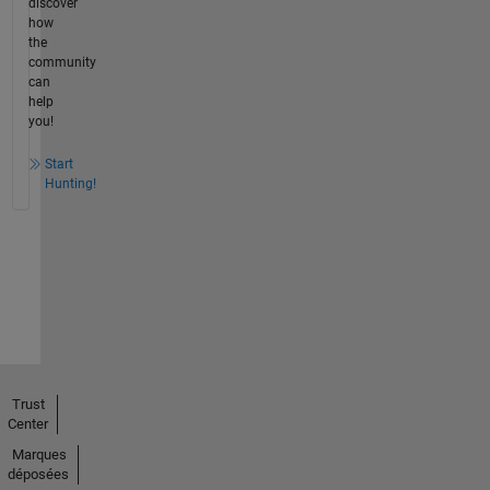
discover
how
the
community
can
help
you!
Start
Hunting!
Trust
Center
Marques
déposées