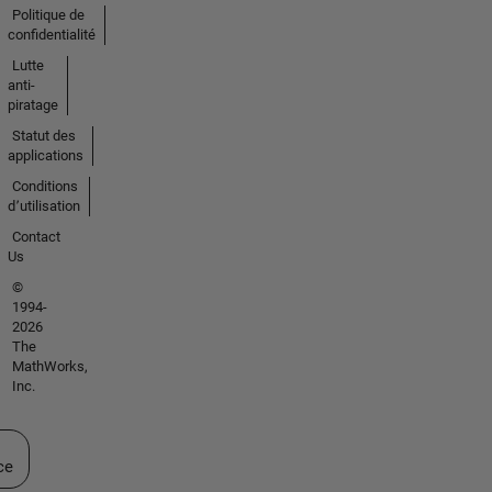
Politique de
confidentialité
Lutte
anti-
piratage
Statut des
applications
Conditions
d՚utilisation
Contact
Us
©
1994-
2026
The
MathWorks,
Inc.
ectionner un site web
ce