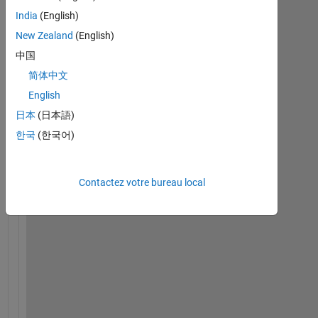
C
India
(English)
ó
New Zealand
(English)
m
o 
中国
p
简体中文
u
English
e
d
日本
(日本語)
o 
한국
(한국어)
c
o
n
Contactez votre bureau local
s
e
g
u
i
r 
q
u
e 