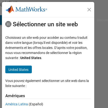
Passer au contenu
MATLAB
Answers
AB Answers
File Exchange
Cody
AI Chat Playground
Discuss
Sélectionner un site web
Choisissez un site web pour accéder au contenu traduit
dans votre langue (lorsqu'il est disponible) et voir les
Same y-
événements et les offres locales. D’après votre position,
nous vous recommandons de sélectionner la région
axis in a
suivante :
United States
.
series of
histograms
United States
Vous pouvez également sélectionner un site web dans la
José
liste suivante :
Luis
31
Amériques
Mar
2025
América Latina
(Español)