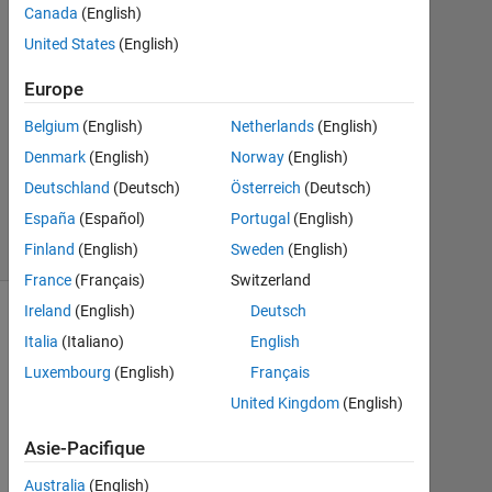
1
Canada
(English)
Réponse
United States
(English)
Mise
Europe
à
Belgium
(English)
Netherlands
(English)
jour
3
Denmark
(English)
Norway
(English)
Avr
Deutschland
(Deutsch)
Österreich
(Deutsch)
2025
España
(Español)
Portugal
(English)
4 Vues
(30 jours)
Finland
(English)
Sweden
(English)
France
(Français)
Switzerland
Ireland
(English)
Deutsch
Italia
(Italiano)
English
Luxembourg
(English)
Français
United Kingdom
(English)
Asie-Pacifique
Australia
(English)