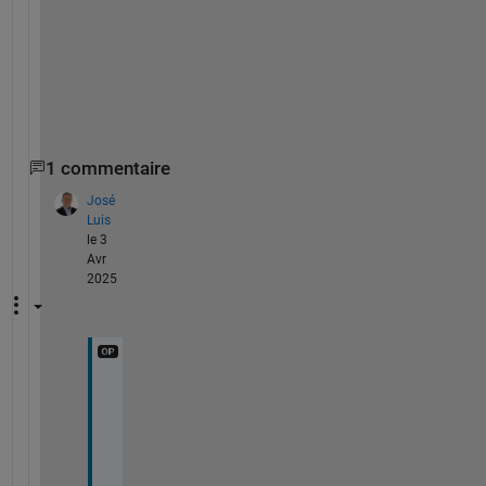
.
h
t
m
l
1 commentaire
José
Luis
le 3
Avr
2025
T
h
a
k
s 