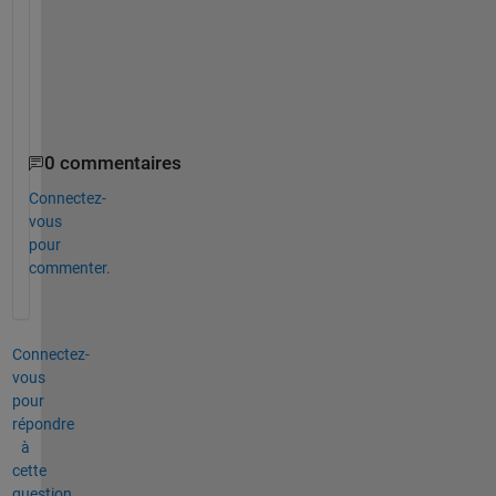
o
i
n
t
s
"
0 commentaires
Connectez-
vous
pour
commenter.
Connectez-
vous
pour
répondre
à
cette
question.