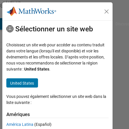
Passer au contenu
MATLAB
Answers
AB Answers
File Exchange
Cody
AI Chat Playground
Discuss
Sélectionner un site web
Choisissez un site web pour accéder au contenu traduit
dans votre langue (lorsqu'il est disponible) et voir les
Why do I
événements et les offres locales. D’après votre position,
nous vous recommandons de sélectionner la région
get an error
suivante :
United States
.
when I read
the color
United States
information
Vous pouvez également sélectionner un site web dans la
in the
liste suivante :
pointCloud
Amériques
struct?
América Latina
(Español)