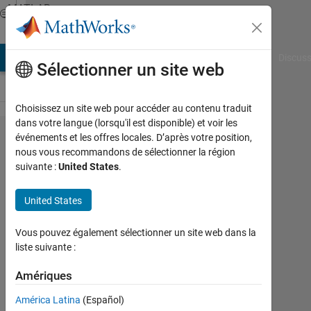
Passer au contenu
MATLAB
Answers
AB Answers
File Exchange
Cody
AI Chat Playground
Discuss
Sélectionner un site web
Choisissez un site web pour accéder au contenu traduit
dans votre langue (lorsqu'il est disponible) et voir les
While
événements et les offres locales. D’après votre position,
nous vous recommandons de sélectionner la région
generating C
suivante :
United States
.
code,
encountered
United States
with an error
Vous pouvez également sélectionner un site web dans la
from
liste suivante :
ParameterWriter
Amériques
Rajesh
América Latina
(Español)