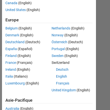
Canada
(English)
United States
(English)
Mise
à
Europe
jour
14
Belgium
(English)
Netherlands
(English)
Mai
Denmark
(English)
Norway
(English)
2025
Deutschland
(Deutsch)
Österreich
(Deutsch)
20 Vues
(30 jours)
España
(Español)
Portugal
(English)
Finland
(English)
Sweden
(English)
France
(Français)
Switzerland
Ireland
(English)
Deutsch
Italia
(Italiano)
English
Luxembourg
(English)
Français
United Kingdom
(English)
Asie-Pacifique
M
Australia
(English)