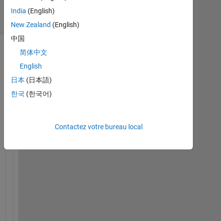
5 Vues
India
(English)
(30 jours)
New Zealand
(English)
中国
简体中文
English
日本
(日本語)
한국
(한국어)
Contactez votre bureau local
h
a
o 
t
o 
s
o
l
v