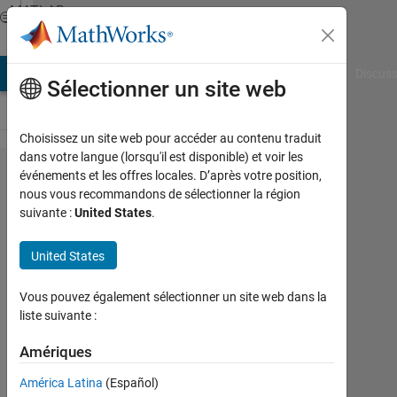
Passer au contenu
MATLAB
Answers
AB Answers
File Exchange
Cody
AI Chat Playground
Discuss
Sélectionner un site web
Choisissez un site web pour accéder au contenu traduit
dans votre langue (lorsqu'il est disponible) et voir les
matlab the
événements et les offres locales. D’après votre position,
nous vous recommandons de sélectionner la région
information
suivante :
United States
.
you
provided
United States
could not
Vous pouvez également sélectionner un site web dans la
be
liste suivante :
processed
Amériques
due to an
issue with
América Latina
(Español)