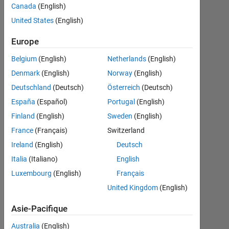
our
Canada
(English)
systems.
United States
(English)
please try
Europe
again later.
Belgium
(English)
Netherlands
(English)
Denmark
(English)
Norway
(English)
佳
Deutschland
(Deutsch)
Österreich
(Deutsch)
琪
España
(Español)
Portugal
(English)
28
Mai
Finland
(English)
Sweden
(English)
2025
France
(Français)
Switzerland
1
Ireland
(English)
Deutsch
Réponse
Italia
(Italiano)
English
Mise
Luxembourg
(English)
Français
à
United Kingdom
(English)
jour
28
Asie-Pacifique
Mai
Australia
(English)
2025