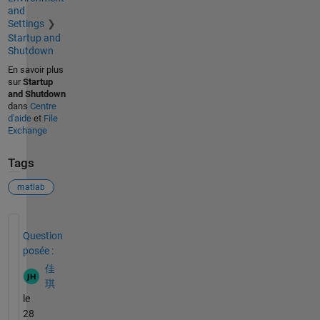
and
Settings
Startup and
Shutdown
En savoir plus
sur
Startup
and Shutdown
dans
Centre
d'aide
et
File
Exchange
Tags
matlab
Voir également
Question
posée :
佳
琪
le
28