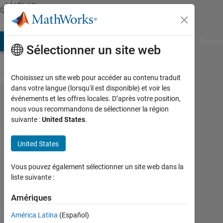
Passer au contenu
MATLAB
Answers
AB Answers
File Exchange
Cody
AI Chat Playground
Discuss
Sélectionner un site web
Choisissez un site web pour accéder au contenu traduit
dans votre langue (lorsqu'il est disponible) et voir les
Obtaining a
événements et les offres locales. D’après votre position,
nous vous recommandons de sélectionner la région
list of (x, y)
suivante :
United States
.
points that
correspond
United States
to specific
Vous pouvez également sélectionner un site web dans la
values of
liste suivante :
concentration
Amériques
that are
chosen at
América Latina
(Español)