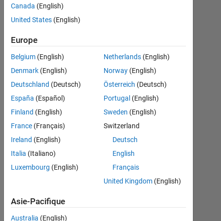
random
Canada
(English)
United States
(English)
Summer
Europe
20
Belgium
(English)
Netherlands
(English)
Mai
2015
Denmark
(English)
Norway
(English)
1
Deutschland
(Deutsch)
Österreich
(Deutsch)
Réponse
España
(Español)
Portugal
(English)
Réponse
Finland
(English)
Sweden
(English)
acceptée
France
(Français)
Switzerland
Ireland
(English)
Deutsch
Mise
Italia
(Italiano)
English
à
jour
Luxembourg
(English)
Français
20
United Kingdom
(English)
Mai
2015
Asie-Pacifique
8 Vues
Australia
(English)