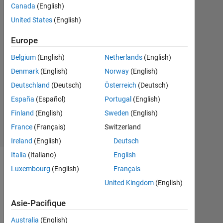
Juil
Canada
(English)
2025
United States
(English)
1
Réponse
Europe
Mise
Belgium
(English)
Netherlands
(English)
à
Denmark
(English)
Norway
(English)
jour
Deutschland
(Deutsch)
Österreich
(Deutsch)
8
Juil
España
(Español)
Portugal
(English)
2025
Finland
(English)
Sweden
(English)
28 Vues
France
(Français)
Switzerland
(30 jours)
Ireland
(English)
Deutsch
Italia
(Italiano)
English
Luxembourg
(English)
Français
United Kingdom
(English)
Asie-Pacifique
Australia
(English)