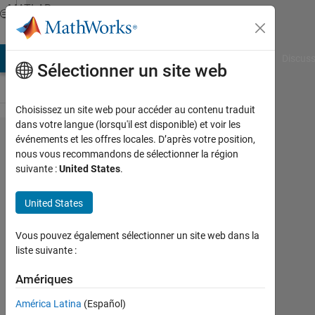
Passer au contenu
MATLAB
Answers
AB Answers
File Exchange
Cody
AI Chat Playground
Discuss
Sélectionner un site web
Choisissez un site web pour accéder au contenu traduit
dans votre langue (lorsqu'il est disponible) et voir les
Transimpedance
événements et les offres locales. D’après votre position,
nous vous recommandons de sélectionner la région
Amplifier
suivante :
United States
.
transfer function
behaving
United States
differently in
Vous pouvez également sélectionner un site web dans la
Matlab as well
liste suivante :
as Simulink than
Amériques
expected
América Latina
(Español)