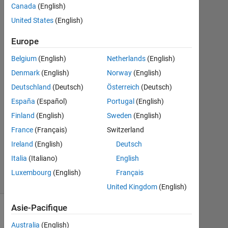
Canada
(English)
Mai
United States
(English)
2015
2
Europe
Réponses
Belgium
(English)
Netherlands
(English)
Réponse
Denmark
(English)
Norway
(English)
acceptée
Deutschland
(Deutsch)
Österreich
(Deutsch)
Mise
España
(Español)
Portugal
(English)
à
Finland
(English)
Sweden
(English)
jour
France
(Français)
Switzerland
21
Ireland
(English)
Deutsch
Mai
2015
Italia
(Italiano)
English
8 Vues
Luxembourg
(English)
Français
(30 jours)
United Kingdom
(English)
Asie-Pacifique
Australia
(English)