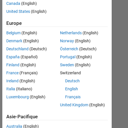
ones are
Canada
(English)
randomly
United States
(English)
generated.
Europe
Belgium
(English)
Netherlands
(English)
Lian
Denmark
(English)
Norway
(English)
26
Deutschland
(Deutsch)
Österreich
(Deutsch)
Sep
2025
España
(Español)
Portugal
(English)
2
Finland
(English)
Sweden
(English)
Réponses
France
(Français)
Switzerland
Ireland
(English)
Deutsch
Mise
à
Italia
(Italiano)
English
jour
Luxembourg
(English)
Français
26
United Kingdom
(English)
Sep
2025
Asie-Pacifique
9 Vues
(30 jours)
Australia
(English)