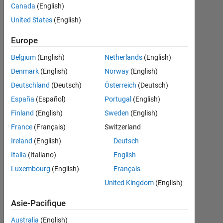
Canada
(English)
United States
(English)
Sergei
9
Europe
Oct
2025
Belgium
(English)
Netherlands
(English)
1
Denmark
(English)
Norway
(English)
Réponse
Deutschland
(Deutsch)
Österreich
(Deutsch)
Réponse
España
(Español)
Portugal
(English)
acceptée
Finland
(English)
Sweden
(English)
France
(Français)
Switzerland
Mise
Ireland
(English)
Deutsch
à
jour
Italia
(Italiano)
English
13
Luxembourg
(English)
Français
Oct
United Kingdom
(English)
2025
100 Vues
Asie-Pacifique
(30 jours)
Australia
(English)