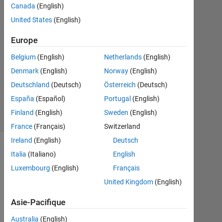
Canada
(English)
1
Réponse
United States
(English)
Europe
Mise
à
Belgium
(English)
Netherlands
(English)
jour
Denmark
(English)
Norway
(English)
14
Oct
Deutschland
(Deutsch)
Österreich
(Deutsch)
2025
España
(Español)
Portugal
(English)
23 Vues
Finland
(English)
Sweden
(English)
(30 jours)
France
(Français)
Switzerland
Ireland
(English)
Deutsch
Italia
(Italiano)
English
Luxembourg
(English)
Français
United Kingdom
(English)
Asie-Pacifique
Australia
(English)