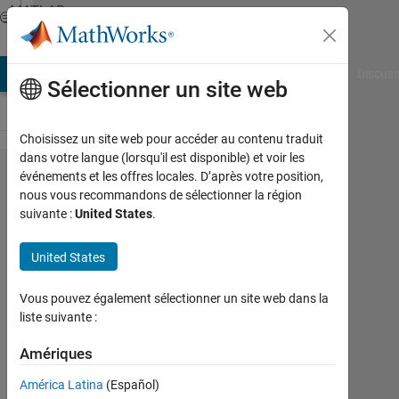
Passer au contenu
MATLAB
Answers
AB Answers
File Exchange
Cody
AI Chat Playground
Discuss
Sélectionner un site web
Choisissez un site web pour accéder au contenu traduit
dans votre langue (lorsqu'il est disponible) et voir les
Data loaded
événements et les offres locales. D’après votre position,
nous vous recommandons de sélectionner la région
successfully
suivante :
United States
.
but not
showing in
United States
workspace
Vous pouvez également sélectionner un site web dans la
liste suivante :
Jin
Amériques
14
Oct
América Latina
(Español)
2025