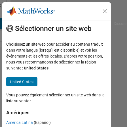
Passer au contenu
MATLAB
Answers
AB Answers
File Exchange
Cody
AI Chat Playground
Discuss
Sélectionner un site web
Choisissez un site web pour accéder au contenu traduit
dans votre langue (lorsqu'il est disponible) et voir les
mxArray
événements et les offres locales. D’après votre position,
nous vous recommandons de sélectionner la région
values of
suivante :
United States
.
plhs[] on entry
to
United States
mexFunction()
Vous pouvez également sélectionner un site web dans la
liste suivante :
AJ
Amériques
9
América Latina
(Español)
Déc