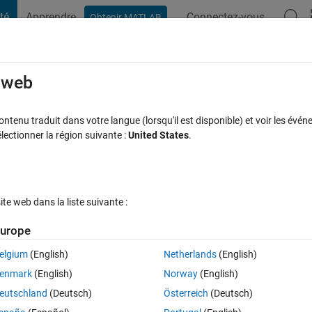
té
Apprendre
Connectez-vous
Obtenir MATLAB
t Playground
Discussions
Compétitions
Blogs
Publication
rcourir
FAQ MATLAB
Plus
e web
blish functionality?
tenu traduit dans votre langue (lorsqu'il est disponible) et voir les événe
ctionner la région suivante :
United States
.
Mise à jour 4 Avr 2026
s
23 Vues (30 jours)
e web dans la liste suivante :
urope
elgium
(English)
Netherlands
(English)
0 votes
enmark
(English)
Norway
(English)
able to use FEX's ‘publish’ feature. After clicking that button, a popup 
eutschland
(Deutsch)
Österreich
(Deutsch)