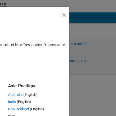
Plus
Connectez-vous pour répondre à cette
ments et les offres locales. D’après votre
question.
Partager
Connectez-vous pour suivre
l’activité
Asie-Pacifique
Question posée :
Australia
(English)
xingxingcui
India
(English)
le 4 Avr 2026
New Zealand
(English)
Commenté :