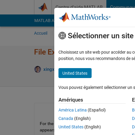
Passer au contenu
Centre d’aide MATLAB
Communau
MATLAB Answers
File Exchange
Cody
AI Cha
Accueil
Poser une question
Répondre
Pa
Sélectionner un sit
File Exchange can't use the pu
Choisissez un site web pour accéder au con
position, nous vous recommandons de séle
xingxingcui
4 Avr 2026
0 Réponse
United States
Vous pouvez également sélectionner un sit
Amériques
E
América Latina
(Español)
B
Canada
(English)
D
For the past two months at any time I haven't been 
United States
(English)
D
appears saying: 