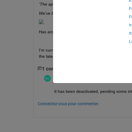
E
‘The application is currently unavailable.
F
We've been notified of the issue and are looking into
F
I
Has anyone else had the same problem as me?
I
L
I’m currently in Mainland China; with or without VP
the latest version of Microsoft Edge.”
1 commentaire
Stephen23
le 4 Avr 2026
It has been deactivated, pending some int
Connectez-vous pour commenter.