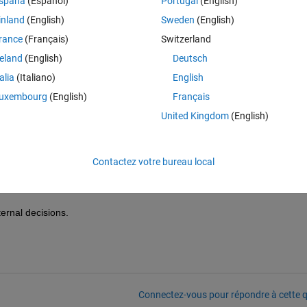
spaña
(Español)
Portugal
(English)
inland
(English)
Sweden
(English)
 it.’ 
rance
(Français)
Switzerland
reland
(English)
Deutsch
talia
(Italiano)
English
uxembourg
(English)
Français
United Kingdom
(English)
N, switching regions, it always shows this error. The browser I’m using i
Contactez votre bureau local
ernal decisions.
Connectez-vous pour répondre à cette q