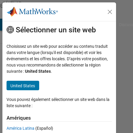
Passer au contenu
MATLAB
Answers
AB Answers
File Exchange
Cody
AI Chat Playground
Discuss
Sélectionner un site web
Choisissez un site web pour accéder au contenu traduit
dans votre langue (lorsqu'il est disponible) et voir les
email
événements et les offres locales. D’après votre position,
nous vous recommandons de sélectionner la région
address
suivante :
United States
.
aleady
in use
United States
Vous pouvez également sélectionner un site web dans la
Abdelrahman
liste suivante :
3
Mai
Amériques
2026
América Latina
(Español)
0