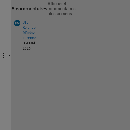
Afficher 4
6 commentaires
commentaires
plus anciens
Saúl
Rolando
Méndez
Elizondo
le 4 Mai
2026
T
a
m
b
i
é
n 
t
e
n