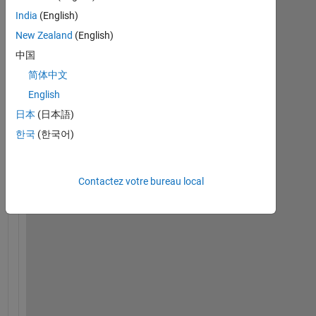
h
India
(English)
e
New Zealand
(English)
n 
i
中国
n
简体中文
s
English
t
a
日本
(日本語)
l
한국
(한국어)
l
i
n
Contactez votre bureau local
g 
t
h
e 
F
r
e
e 
t