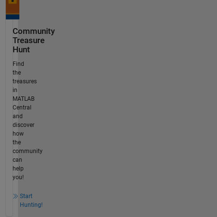
Community
Treasure
Hunt
Find
the
treasures
in
MATLAB
Central
and
discover
how
the
community
can
help
you!
Start
Hunting!