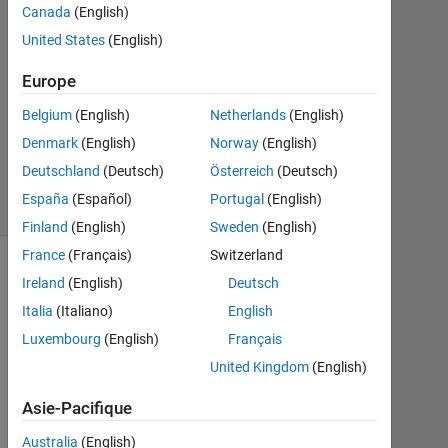
Réponses
Canada
(English)
United States
(English)
Mise
à
Europe
jour
Belgium
(English)
Netherlands
(English)
4
Mai
Denmark
(English)
Norway
(English)
2026
Deutschland
(Deutsch)
Österreich
(Deutsch)
20 Vues
España
(Español)
Portugal
(English)
(30 jours)
Finland
(English)
Sweden
(English)
France
(Français)
Switzerland
Afficher
Ireland
(English)
Deutsch
commentaires
Italia
(Italiano)
English
plus
Luxembourg
(English)
Français
anciens
United Kingdom
(English)
Asie-Pacifique
w
Australia
(English)