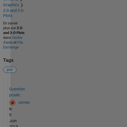
Graphics
2-D and 3-D
Plots
En savoir
plus sur
2-D
and 3-D Plots
dans
Centre
d'aide
et
File
Exchange
Tags
plot
Voir également
Question
posée :
James
le
9
Juin
2015