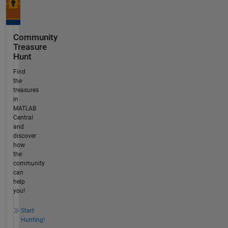
Community
Treasure
Hunt
Find
the
treasures
in
MATLAB
Central
and
discover
how
the
community
can
help
you!
Start
Hunting!