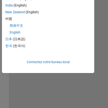
a
India
(English)
n
t 
New Zealand
(English)
t
中国
o 
简体中文
p
l
English
o
日本
(日本語)
t 
한국
(한국어)
m
u
l
Contactez votre bureau local
t
i
p
l
e 
n
o
r
m
a