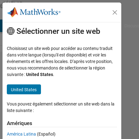
Passer au contenu
MATLAB
Answers
AB Answers
File Exchange
Cody
AI Chat Playground
Discuss
Sélectionner un site web
Choisissez un site web pour accéder au contenu traduit
dans votre langue (lorsqu'il est disponible) et voir les
Plot multiple
événements et les offres locales. D’après votre position,
nous vous recommandons de sélectionner la région
normal
suivante :
United States
.
distributions
United States
James
Vous pouvez également sélectionner un site web dans la
9
liste suivante :
Juin
2015
Amériques
1
Réponse
América Latina
(Español)