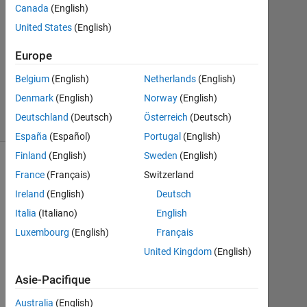
Canada
(English)
Mise
United States
(English)
à
jour
Europe
14
Juin
Belgium
(English)
Netherlands
(English)
2022
Denmark
(English)
Norway
(English)
18 Vues
Deutschland
(Deutsch)
Österreich
(Deutsch)
(30 jours)
España
(Español)
Portugal
(English)
Finland
(English)
Sweden
(English)
France
(Français)
Switzerland
Ireland
(English)
Deutsch
Italia
(Italiano)
English
Luxembourg
(English)
Français
United Kingdom
(English)
Asie-Pacifique
I 
w
Australia
(English)