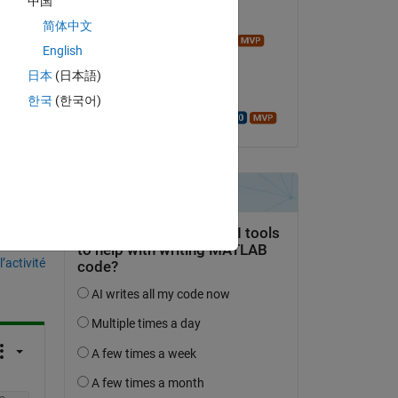
中国
Réponse apportée :
简体中文
Image Analyst
English
le 30 Juil 2015
日本
(日本語)
Acceptée :
한국
(한국어)
Walter Roberson
uestion.
’activité