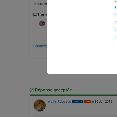
E
occurrence (probability) of each of intensity value
F
1 commentaire
F
I
John D'Errico
le 30 Juil 2015
I
Convert to L*a*b*, then make a histogram
L
Connectez-vous pour commenter.
Réponse acceptée
Walter Roberson
le 30 Juil 2015