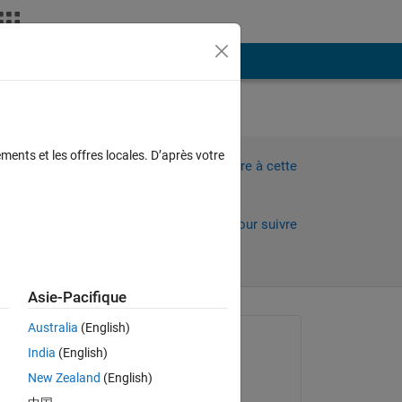
Plus
e and
ments et les offres locales. D’après votre
Connectez-vous pour répondre à cette
f
question.
Partager
Connectez-vous pour suivre
l’activité
Asie-Pacifique
Australia
(English)
Question posée :
India
(English)
Anushka
New Zealand
(English)
le 30 Juil 2015