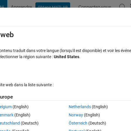
té
Apprendre
Connectez-vous
Obtenir MATLAB
t Playground
Discussions
Compétitions
Blogs
Publication
rcourir
FAQ MATLAB
Plus
e web
ntensity values that are used in the imag
tenu traduit dans votre langue (lorsqu'il est disponible) et voir les événe
ctionner la région suivante :
United States
.
nd the freq. of occurence (probability) o
e image?
Réponse acceptée
Mise à jour 30 Juil 2015
22 Vues (30 jours)
e web dans la liste suivante :
urope
elgium
(English)
Netherlands
(English)
enmark
(English)
Norway
(English)
0 votes
eutschland
(Deutsch)
Österreich
(Deutsch)
are used in the image and make out a list of them. Then find the freq. of 