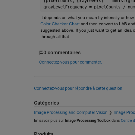
[pixelCounts, grayLevels] = imhist(gra
grayLevelFrequency = pixelCounts / num
It depends on what you mean by intensity or how a
Color Checker Chart
 and then convert to LAB and 
suggested above. If you just want to get an idea o
through all that.
0 commentaires
Connectez-vous pour commenter.
Connectez-vous pour répondre à cette question.
Catégories
Image Processing and Computer Vision
Image Proc
En savoir plus sur
Image Processing Toolbox
dans
Centre d
Produits