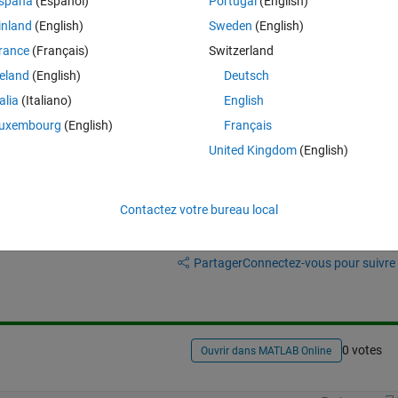
spaña
(Español)
Portugal
(English)
s in the image?
inland
(English)
Sweden
(English)
rance
(Français)
Switzerland
reland
(English)
Deutsch
talia
(Italiano)
English
 of the L* channel?
uxembourg
(English)
Français
United Kingdom
(English)
Contactez votre bureau local
Connectez-vous pour répondre à cette q
Partager
Connectez-vous pour suivre l
0 votes
Ouvrir dans MATLAB Online