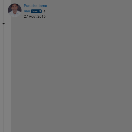
Purushottama
Rao
le
27 Août 2015
h
t
t
p
:
/
/
i
n
.
m
a
t
h
w