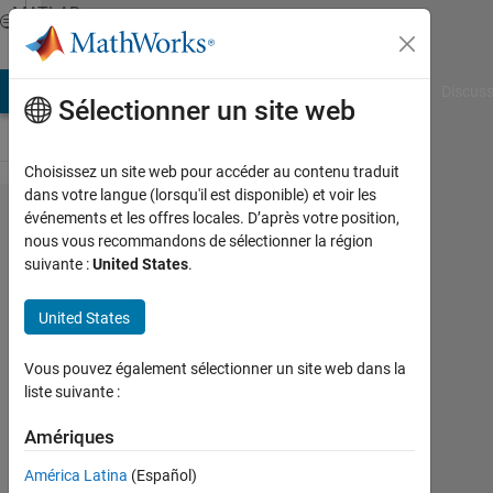
Passer au contenu
MATLAB
Answers
AB Answers
File Exchange
Cody
AI Chat Playground
Discuss
Sélectionner un site web
Choisissez un site web pour accéder au contenu traduit
dans votre langue (lorsqu'il est disponible) et voir les
removal of
événements et les offres locales. D’après votre position,
nous vous recommandons de sélectionner la région
background
suivante :
United States
.
of cropped
image
United States
Vous pouvez également sélectionner un site web dans la
Jlavanya
liste suivante :
815
27
Amériques
Août
2015
América Latina
(Español)