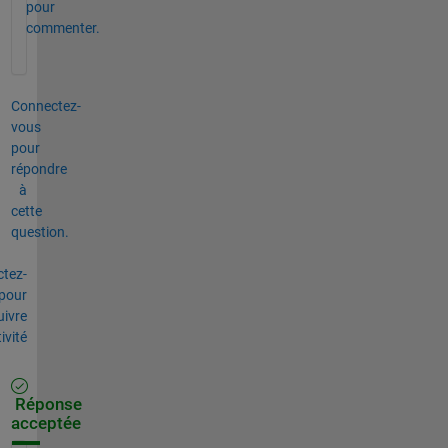
pour
commenter.
Connectez-
vous
pour
répondre
à
cette
question.
tez-
pour
uivre
tivité
Réponse
acceptée