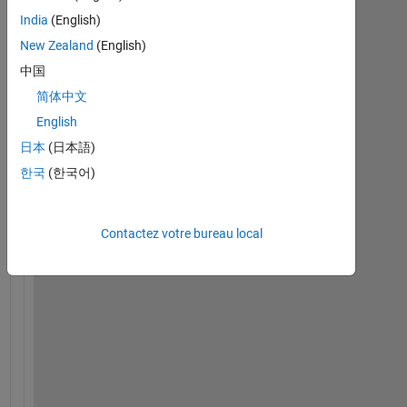
India
(English)
New Zealand
(English)
中国
i
a
简体中文
m 
English
n
日本
(日本語)
e
w 
한국
(한국어)
t
o 
m
Contactez votre bureau local
a
t
l
a
b
.
i
a
m 