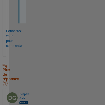
s
i
r
.
Connectez-
vous
pour
commenter.
Plus
de
réponses
(1)
Deepak
Gala