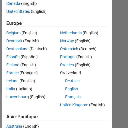
2
Canada
(English)
Réponses
United States
(English)
Réponse
Europe
acceptée
Belgium
(English)
Netherlands
(English)
Mise
Denmark
(English)
Norway
(English)
à
Deutschland
(Deutsch)
Österreich
(Deutsch)
jour
España
(Español)
Portugal
(English)
4
Finland
(English)
Sweden
(English)
Août
2017
France
(Français)
Switzerland
19 Vues
Ireland
(English)
Deutsch
(30 jours)
Italia
(Italiano)
English
Luxembourg
(English)
Français
United Kingdom
(English)
Asie-Pacifique
Australia
(English)