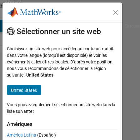
Passer au contenu
MATLAB
Answers
AB Answers
File Exchange
Cody
AI Chat Playground
Discuss
Sélectionner un site web
Choisissez un site web pour accéder au contenu traduit
dans votre langue (lorsqu'il est disponible) et voir les
Figure
événements et les offres locales. D’après votre position,
nous vous recommandons de sélectionner la région
brushing
suivante :
United States
.
tool in
GUI :
United States
iterate
Vous pouvez également sélectionner un site web dans la
liste suivante :
karan
Amériques
17
América Latina
(Español)
Déc