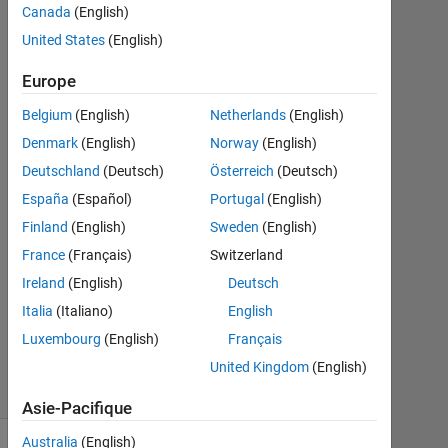
Canada
(English)
albayenes
21
United States
(English)
Oct
2015
Europe
1
Belgium
(English)
Netherlands
(English)
Réponse
Denmark
(English)
Norway
(English)
Réponse
Deutschland
(Deutsch)
Österreich
(Deutsch)
acceptée
España
(Español)
Portugal
(English)
Finland
(English)
Sweden
(English)
Mise
France
(Français)
Switzerland
à
jour
Ireland
(English)
Deutsch
17
Italia
(Italiano)
English
Mar
Luxembourg
(English)
Français
2021
United Kingdom
(English)
24 Vues
(30 jours)
Asie-Pacifique
Australia
(English)