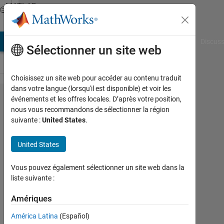
Passer au contenu
MATLAB
Answers
AB Answers
File Exchange
Cody
AI Chat Playground
Discuss
Sélectionner un site web
Choisissez un site web pour accéder au contenu traduit
dans votre langue (lorsqu'il est disponible) et voir les
Number
événements et les offres locales. D’après votre position,
nous vous recommandons de sélectionner la région
Of
suivante :
United States
.
Frames
in Video
United States
File
Vous pouvez également sélectionner un site web dans la
with
liste suivante :
Matlab
Amériques
2015b
América Latina
(Español)