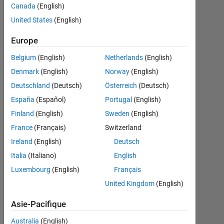
?Can both
Canada
(English)
be used to
United States
(English)
find the
Europe
correlation
Belgium
(English)
Netherlands
(English)
coefficient
Denmark
(English)
Norway
(English)
between
Deutschland
(Deutsch)
Österreich
(Deutsch)
two color
España
(Español)
Portugal
(English)
images?
Finland
(English)
Sweden
(English)
France
(Français)
Switzerland
Anushka
Ireland
(English)
Deutsch
Italia
(Italiano)
English
22
Oct
Luxembourg
(English)
Français
2015
United Kingdom
(English)
0
Réponses
Asie-Pacifique
Australia
(English)