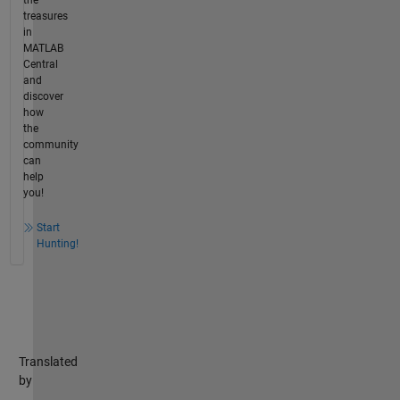
the
treasures
in
MATLAB
Central
and
discover
how
the
community
can
help
you!
Start
Hunting!
Translated
by