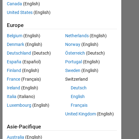
an
Canada
(English)
input?
United States
(English)
Europe
Real
Belgium
(English)
Netherlands
(English)
Name
Denmark
(English)
Norway
(English)
7
Deutschland
(Deutsch)
Österreich
(Deutsch)
Nov
España
(Español)
Portugal
(English)
2015
Finland
(English)
Sweden
(English)
1
Réponse
France
(Français)
Switzerland
Ireland
(English)
Deutsch
Réponse
Italia
(Italiano)
English
acceptée
Luxembourg
(English)
Français
Mise
United Kingdom
(English)
à
Asie-Pacifique
jour
9
Australia
(English)