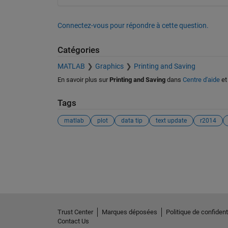
Connectez-vous pour répondre à cette question.
Catégories
MATLAB
Graphics
Printing and Saving
En savoir plus sur
Printing and Saving
dans
Centre d'aide
e
Tags
matlab
plot
data tip
text update
r2014
Voir également
Trust Center
Marques déposées
Politique de confidenti
Contact Us