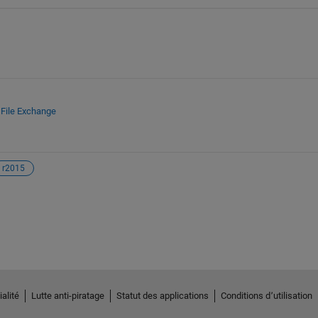
t
File Exchange
r2015
alité
Lutte anti-piratage
Statut des applications
Conditions d՚utilisation