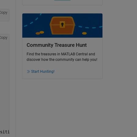
Copy
Copy
Community Treasure Hunt
Find the treasures in MATLAB Central and
discover how the community can help you!
Start Hunting!
sition,
'uniformoutput'
,false);