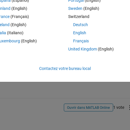
spaña
(Español)
Portugal
(English)
f changing the datacursor mode to a custom update function.
inland
(English)
Sweden
(English)
ursormode; set(dcm, 'UpdateFcn', @tenDigitTextUpdate)
rance
(Français)
Switzerland
reland
(English)
Deutsch
talia
(Italiano)
English
uxembourg
(English)
Français
United Kingdom
(English)
Connectez-vous pour répondre à cette q
Contactez votre bureau local
Partager
Connectez-vous pour suivre l
1 vote
Ouvrir dans MATLAB Online