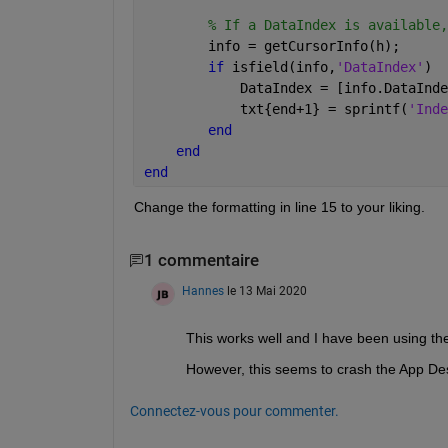
% If a DataIndex is available,
        info = getCursorInfo(h);
if 
isfield(info,
'DataIndex'
)
            DataIndex = [info.DataInde
            txt{end+1} = sprintf(
'Inde
end
end
end
Change the formatting in line 15 to your liking.
1 commentaire
Hannes
le 13 Mai 2020
This works well and I have been using the 
However, this seems to crash the App De
Connectez-vous pour commenter.