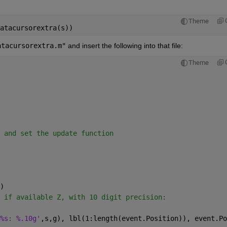
Theme
atacursorextra(s))
atacursorextra.m"
 and insert the following into that file:
Theme
 and set the update function
)
 if available Z, with 10 digit precision:
%s: %.10g'
,s,g), lbl(1:length(event.Position)), event.Po