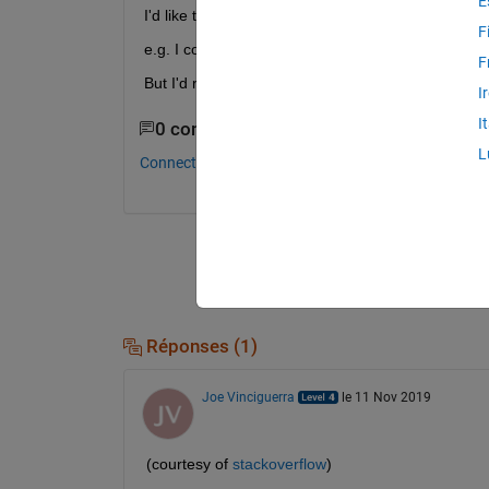
E
I'd like to change the default behavior instead o
F
e.g. I could do something like this: dcm = datac
F
But I'd rather change the default instead.
I
I
0 commentaires
L
Connectez-vous pour commenter.
Réponses (1)
Joe Vinciguerra
le 11 Nov 2019
(courtesy of 
stackoverflow
)