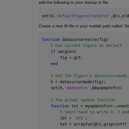
add the following to your startup.m file:
set(0,
'defaultFigureCreateFcn'
,@(s,e)d
Create a new M-file in your matlab path called "
d
function 
datacursorextra(fig)
% Use current figure as default
if 
nargin<1
        fig = gcf;
end
% Get the figure's datacursormode,
    h = datacursormode(fig);
    set(h,
'UpdateFcn'
,@myupdatefcn)
% The actual update function
function 
txt = myupdatefcn(~,event
% Short-hand to write X, Y and
        lbl = 
'XYZ'
;
        txt = arrayfun(@(s,g)sprintf(
'