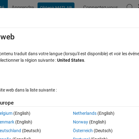
té
Apprendre
Connectez-vous
Obtenir MATLAB
t Playground
Discussions
Compétitions
Blogs
Publication
rcourir
FAQ MATLAB
Plus
e web
ATLAB R2014+
tenu traduit dans votre langue (lorsqu'il est disponible) et voir les événe
ctionner la région suivante :
United States
.
e à jour 13 Mai 2020
22 Vues (30 jours)
e web dans la liste suivante :
urope
elgium
(English)
Netherlands
(English)
1 vote
enmark
(English)
Norway
(English)
layed on plots in MATLAB R2014+ versions. Before, one could edit the file 
eutschland
(Deutsch)
Österreich
(Deutsch)
digits. Now that file no longer exists.