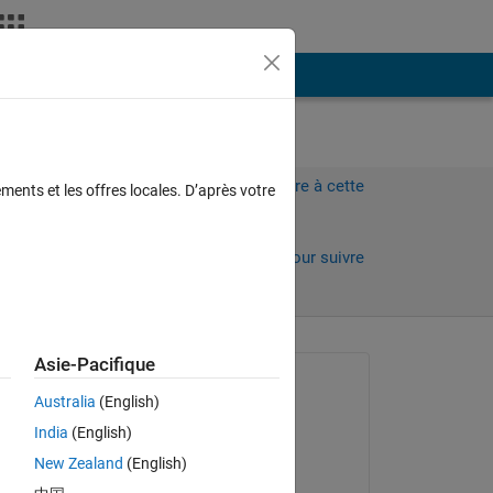
Plus
Connectez-vous pour répondre à cette
ments et les offres locales. D’après votre
question.
Partager
Connectez-vous pour suivre
l’activité
Asie-Pacifique
Question posée :
Australia
(English)
Paul Boschert
India
(English)
le 4 Jan 2016
New Zealand
(English)
Commenté :