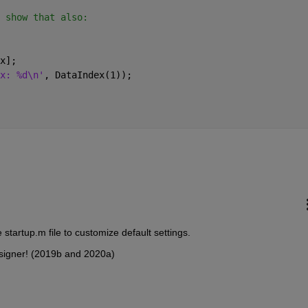
 show that also:
x];
x: %d\n'
, DataIndex(1));
startup.m file to customize default settings.
signer! (2019b and 2020a)