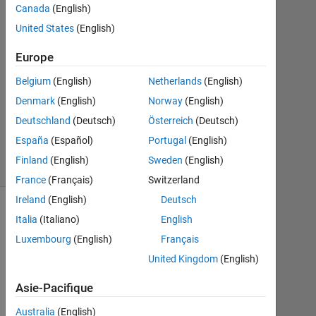
Canada
(English)
3
Réponses
United States
(English)
Europe
Mise
à
Belgium
(English)
Netherlands
(English)
jour
Denmark
(English)
Norway
(English)
13
Mar
Deutschland
(Deutsch)
Österreich
(Deutsch)
2025
España
(Español)
Portugal
(English)
138 Vues
Finland
(English)
Sweden
(English)
(30 jours)
France
(Français)
Switzerland
Ireland
(English)
Deutsch
Italia
(Italiano)
English
Luxembourg
(English)
Français
United Kingdom
(English)
Asie-Pacifique
Australia
(English)