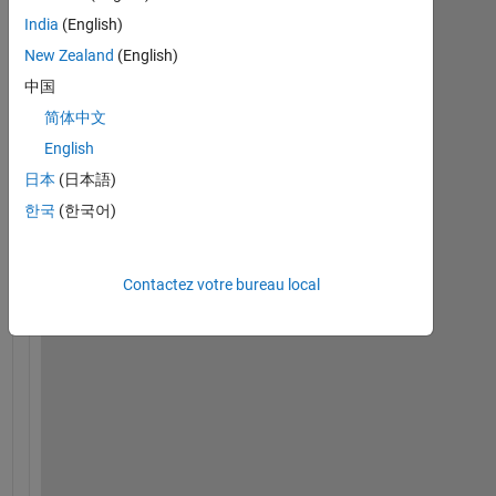
W
India
(English)
h
New Zealand
(English)
e
中国
n 
I 
简体中文
t
English
r
日本
(日本語)
y 
t
한국
(한국어)
o 
i
n
Contactez votre bureau local
s
t
a
l
l 
M
A
T
L