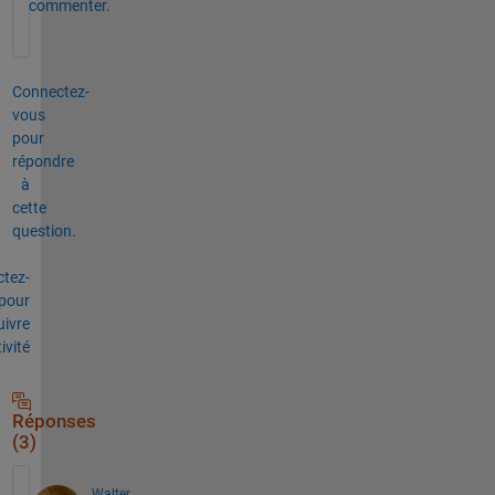
commenter.
Connectez-
vous
pour
répondre
à
cette
question.
tez-
pour
uivre
tivité
Réponses
(3)
Walter