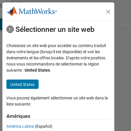
Passer au contenu
MATLAB
Answers
AB Answers
File Exchange
Cody
AI Chat Playground
Discuss
Sélectionner un site web
Choisissez un site web pour accéder au contenu traduit
dans votre langue (lorsqu'il est disponible) et voir les
Installing
événements et les offres locales. D’après votre position,
nous vous recommandons de sélectionner la région
MATLAB
suivante :
United States
.
2007 on
Windows
United States
10
Vous pouvez également sélectionner un site web dans la
liste suivante :
Mohsen
Amériques
10
Jan
América Latina
(Español)
2016