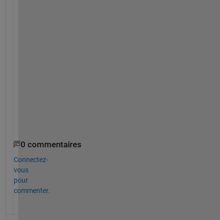
o
w
s 
e
m
u
l
a
t
o
r
)
0 commentaires
Connectez-
vous
pour
commenter.