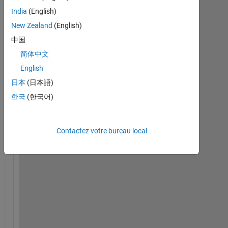
India
(English)
New Zealand
(English)
中国
H
e
简体中文
l
English
l
日本
(日本語)
o
,
한국
(한국어)
i
Contactez votre bureau local
'
v
e 
g
o
t 
a
n 
e
r