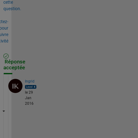
cette
question.
tez-
pour
uivre
tivité
Réponse
acceptée
Ingrid
le 29
Jan
2016
t