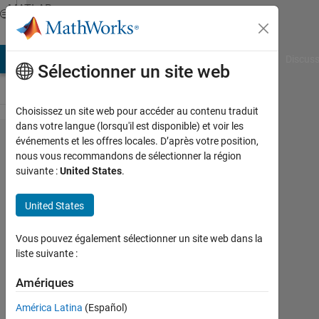
Passer au contenu
MATLAB
Answers
AB Answers
File Exchange
Cody
AI Chat Playground
Discuss
Sélectionner un site web
Choisissez un site web pour accéder au contenu traduit
dans votre langue (lorsqu'il est disponible) et voir les
Error in
événements et les offres locales. D’après votre position,
nous vous recommandons de sélectionner la région
saveas,
suivante :
United States
.
save a
plot
United States
Vous pouvez également sélectionner un site web dans la
Haris
liste suivante :
Muslic
29
Amériques
Jan
2016
América Latina
(Español)