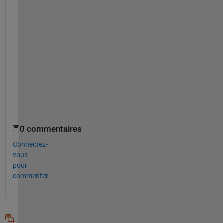
r
e
f
e
r
r
i
n
g
?
0 commentaires
Connectez-
vous
pour
commenter.