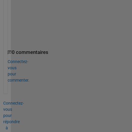
H
a
r
i
s
0 commentaires
Connectez-
vous
pour
commenter.
Connectez-
vous
pour
répondre
à