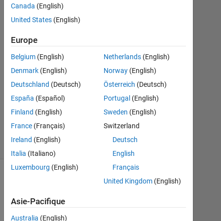
1
Canada
(English)
Réponse
United States
(English)
Réponse
Europe
acceptée
Belgium
(English)
Netherlands
(English)
Mise
Denmark
(English)
Norway
(English)
à
Deutschland
(Deutsch)
Österreich
(Deutsch)
jour
España
(Español)
Portugal
(English)
29
Finland
(English)
Sweden
(English)
Jan
2016
France
(Français)
Switzerland
6 Vues
Ireland
(English)
Deutsch
(30 jours)
Italia
(Italiano)
English
Luxembourg
(English)
Français
United Kingdom
(English)
Asie-Pacifique
Australia
(English)