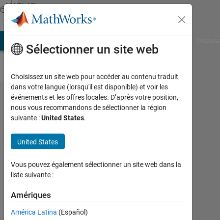
Passer au contenu
MATLAB
Answers
AB Answers
File Exchange
Cody
AI Chat Playground
Discuss
Sélectionner un site web
Choisissez un site web pour accéder au contenu traduit
dans votre langue (lorsqu'il est disponible) et voir les
Problem
événements et les offres locales. D’après votre position,
nous vous recommandons de sélectionner la région
with
suivante :
United States
.
while
loop
United States
and
Vous pouvez également sélectionner un site web dans la
matrix
liste suivante :
size.
Amériques
Paul
América Latina
(Español)