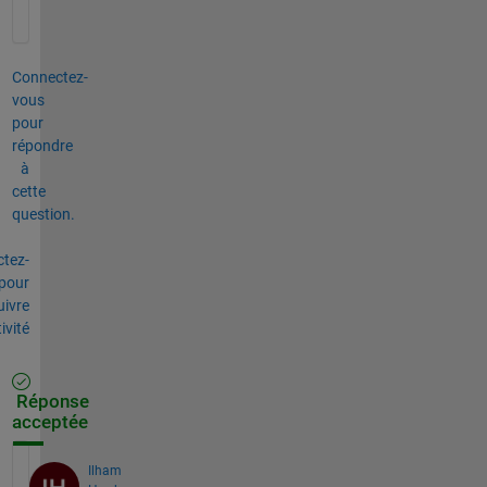
Connectez-
vous
pour
répondre
à
cette
question.
tez-
pour
uivre
tivité
Réponse
acceptée
Ilham