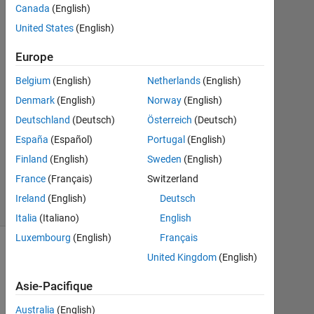
1
Canada
(English)
Réponse
United States
(English)
Réponse
Europe
acceptée
Belgium
(English)
Netherlands
(English)
Mise
Denmark
(English)
Norway
(English)
à
Deutschland
(Deutsch)
Österreich
(Deutsch)
jour
España
(Español)
Portugal
(English)
9
Finland
(English)
Sweden
(English)
Mar
2016
France
(Français)
Switzerland
19 Vues
Ireland
(English)
Deutsch
(30 jours)
Italia
(Italiano)
English
Luxembourg
(English)
Français
United Kingdom
(English)
Asie-Pacifique
Australia
(English)