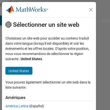
Passer au contenu
MATLAB
Answers
AB Answers
File Exchange
Cody
AI Chat Playground
Discuss
Sélectionner un site web
Choisissez un site web pour accéder au contenu traduit
dans votre langue (lorsqu'il est disponible) et voir les
Making
événements et les offres locales. D’après votre position,
nous vous recommandons de sélectionner la région
Matrix
suivante :
United States
.
Dimensions
Equal
United States
Vous pouvez également sélectionner un site web dans la
Suki
liste suivante :
Sule
9
Amériques
Mar
2016
América Latina
(Español)