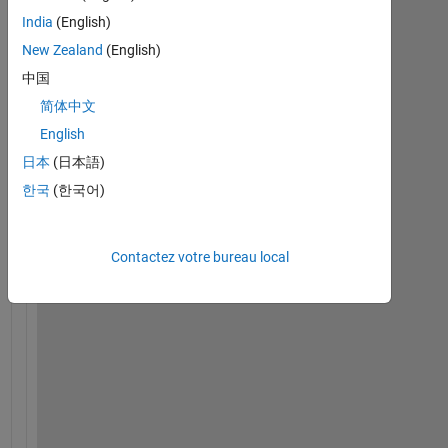
India
(English)
New Zealand
(English)
中国
I 
h
简体中文
a
English
v
日本
(日本語)
e 
a 
한국
(한국어)
m
a
t
Contactez votre bureau local
r
i
x 
5
1
3
0 
x 
2 