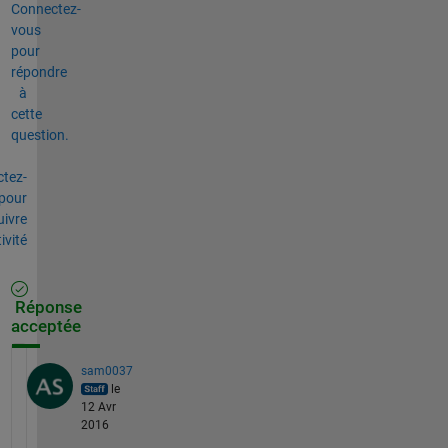
Connectez-
vous
pour
répondre
à
cette
question.
tez-
pour
uivre
tivité
Réponse
acceptée
sam0037
le
12 Avr
2016