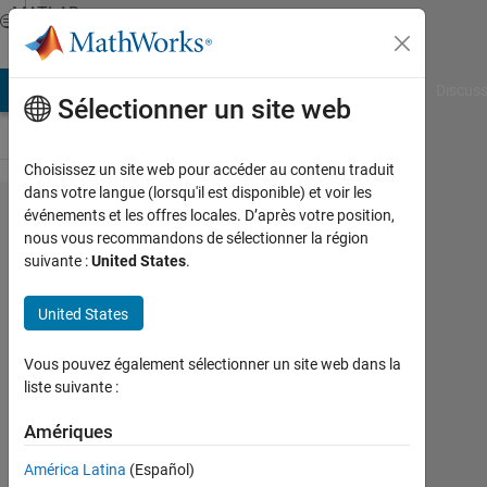
Passer au contenu
MATLAB
Answers
AB Answers
File Exchange
Cody
AI Chat Playground
Discuss
Sélectionner un site web
Choisissez un site web pour accéder au contenu traduit
dans votre langue (lorsqu'il est disponible) et voir les
Applying
événements et les offres locales. D’après votre position,
nous vous recommandons de sélectionner la région
rotation
suivante :
United States
.
matrix
on
United States
inclined
Vous pouvez également sélectionner un site web dans la
plane
liste suivante :
Amériques
mat
4
América Latina
(Español)