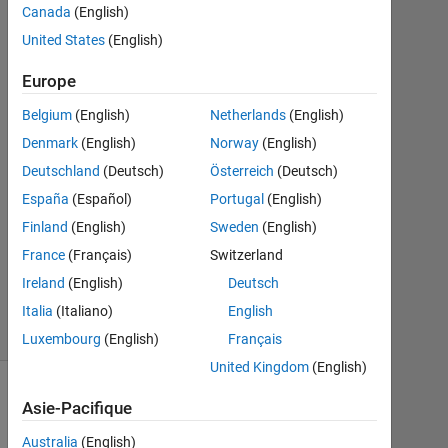
Avr
Canada
(English)
2016
United States
(English)
1
Réponse
Europe
Réponse
Belgium
(English)
Netherlands
(English)
acceptée
Denmark
(English)
Norway
(English)
Deutschland
(Deutsch)
Österreich
(Deutsch)
Mise
España
(Español)
Portugal
(English)
à
jour
Finland
(English)
Sweden
(English)
13
France
(Français)
Switzerland
Avr
Ireland
(English)
Deutsch
2016
27 Vues
Italia
(Italiano)
English
(30 jours)
Luxembourg
(English)
Français
United Kingdom
(English)
Asie-Pacifique
Australia
(English)