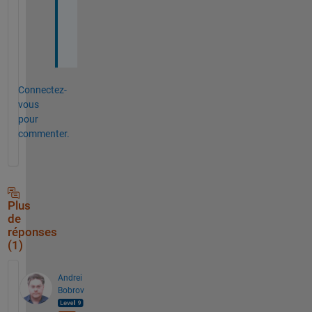
i
t
.
Connectez-
vous
pour
commenter.
Plus
de
réponses
(1)
Andrei
Bobrov