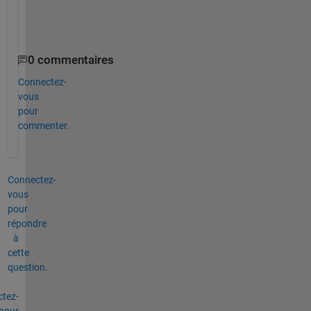
  k = i.^2 + i*j + j.^2
end
0 commentaires
Connectez-
vous
pour
commenter.
Connectez-
vous
pour
répondre
à
cette
question.
tez-
pour