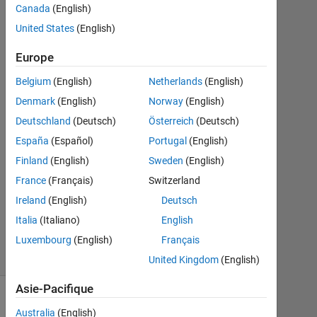
12
Canada
(English)
Mai
United States
(English)
2016
2
Europe
Réponses
Belgium
(English)
Netherlands
(English)
Réponse
Denmark
(English)
Norway
(English)
acceptée
Deutschland
(Deutsch)
Österreich
(Deutsch)
España
(Español)
Portugal
(English)
Mise
Finland
(English)
Sweden
(English)
à
jour
France
(Français)
Switzerland
13
Ireland
(English)
Deutsch
Mai
Italia
(Italiano)
English
2016
4 Vues
Luxembourg
(English)
Français
(30 jours)
United Kingdom
(English)
Asie-Pacifique
Australia
(English)