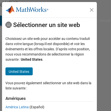
Passer au contenu
MATLAB
Answers
AB Answers
File Exchange
Cody
AI Chat Playground
Discuss
Sélectionner un site web
Choisissez un site web pour accéder au contenu traduit
dans votre langue (lorsqu'il est disponible) et voir les
How
événements et les offres locales. D’après votre position,
nous vous recommandons de sélectionner la région
can I
suivante :
United States
.
return
the
United States
values
Vous pouvez également sélectionner un site web dans la
of a
liste suivante :
loop
Amériques
zaxtronix
América Latina
(Español)