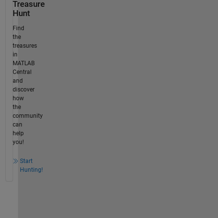
Treasure
Hunt
Find
the
treasures
in
MATLAB
Central
and
discover
how
the
community
can
help
you!
Start
Hunting!