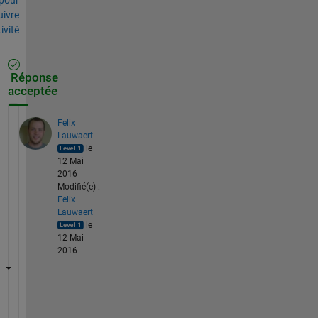
uivre
tivité
Réponse
acceptée
Felix
Lauwaert
le
12 Mai
2016
Modifié(e) :
Felix
Lauwaert
le
12 Mai
2016