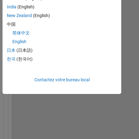
India
(English)
New Zealand
(English)
中国
简体中文
English
I 
日本
(日本語)
w
a
한국
(한국어)
n
t 
t
Contactez votre bureau local
o 
r
e
t
u
r
n 
t
h