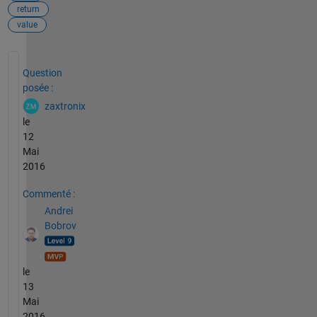
return
value
Voir également
Question
posée :
zaxtronix
le
12
Mai
2016
Commenté :
Andrei
Bobrov
le
13
Mai
2016