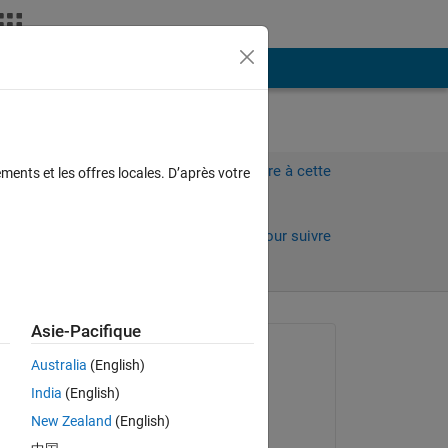
Plus
Connectez-vous pour répondre à cette
ments et les offres locales. D’après votre
question.
Partager
Connectez-vous pour suivre
l’activité
urs)
Asie-Pacifique
Question posée :
Australia
(English)
pankaj singh
India
(English)
le 23 Juin 2016
New Zealand
(English)
Commenté :