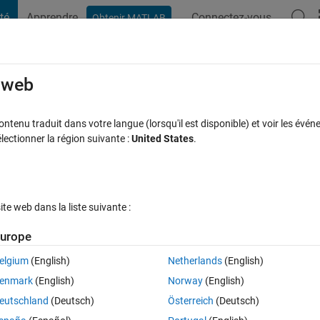
té
Apprendre
Connectez-vous
Obtenir MATLAB
t Playground
Discussions
Compétitions
Blogs
Publication
rcourir
FAQ MATLAB
Plus
e web
entering Statement" mode in command
tenu traduit dans votre langue (lorsqu'il est disponible) et voir les événe
ctionner la région suivante :
United States
.
Réponse acceptée
Mise à jour 25 Fév 2020
se
12 Vues (30 jo
e web dans la liste suivante :
urope
elgium
(English)
Netherlands
(English)
3 votes
enmark
(English)
Norway
(English)
l mode of command window...apart from restarting the matlab again.
eutschland
(Deutsch)
Österreich
(Deutsch)