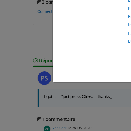
E
0 commentaires
F
Connectez-vous pour commenter.
F
I
I
L
Réponse acceptée
pankaj singh
le 23 Juin 2016
I got it.... "just press Ctrl+c"...thanks,,,
1 commentaire
Zhe Chen
le 25 Fév 2020