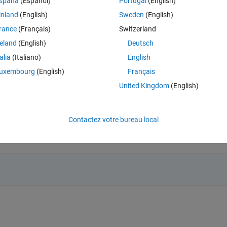
spaña
(Español)
Portugal
(English)
inland
(English)
Sweden
(English)
rance
(Français)
Switzerland
reland
(English)
Deutsch
talia
(Italiano)
English
Connectez-vous pour répondre à cette q
uxembourg
(English)
Français
Partager
Connectez-vous pour suivre l
United Kingdom
(English)
Contactez votre bureau local
19 votes