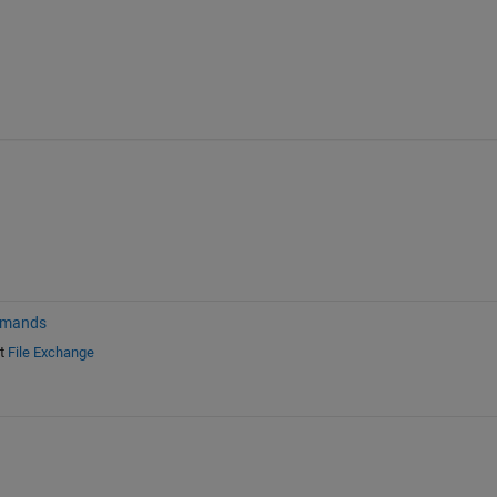
mmands
t
File Exchange