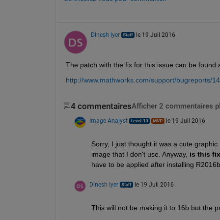
Dinesh Iyer
le 19 Juil 2016
The patch with the fix for this issue can be found a
http://www.mathworks.com/support/bugreports/1
4 commentaires
Afficher 2 commentaires p
Image Analyst
le 19 Juil 2016
Sorry, I just thought it was a cute graphic. A
image that I don't use. Anyway,
is this f
have to be applied after installing R2016b
Dinesh Iyer
le 19 Juil 2016
This will not be making it to 16b but the p