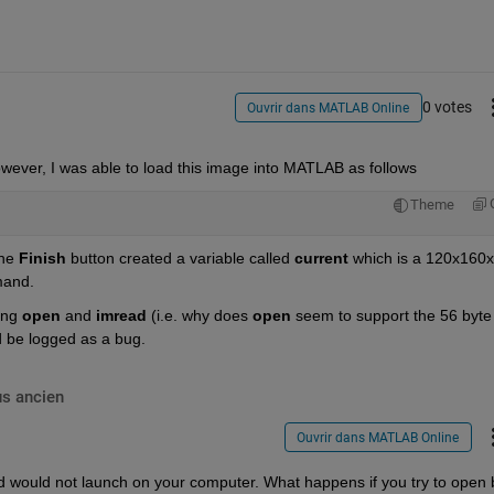
0 votes
Ouvrir dans MATLAB Online
wever, I was able to load this image into MATLAB as follows
Theme
he
Finish
 button created a variable called
current
 which is a 120x160x
and.
ing
open
 and
imread
 (i.e. why does
open
 seem to support the 56 byte 
d be logged as a bug.
us ancien
Ouvrir dans MATLAB Online
rd would not launch on your computer. What happens if you try to open b