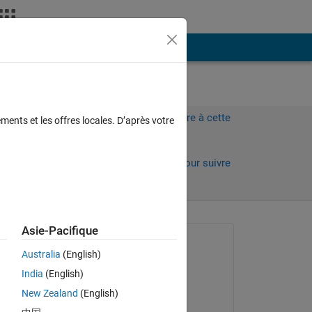
Plus
Connectez-vous pour répondre à cette
ments et les offres locales. D’après votre
question.
Partager
Connectez-vous pour suivre
l’activité
 anciens
Asie-Pacifique
Question posée :
Australia
(English)
Bal Poudel
India
(English)
le 30 Juin 2016
New Zealand
(English)
Commenté :