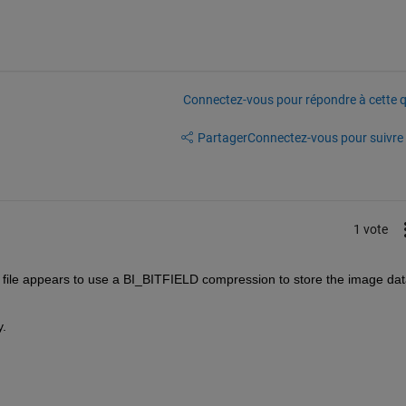
Connectez-vous pour répondre à cette q
Partager
Connectez-vous pour suivre l
1 vote
ile appears to use a BI_BITFIELD compression to store the image data
y.