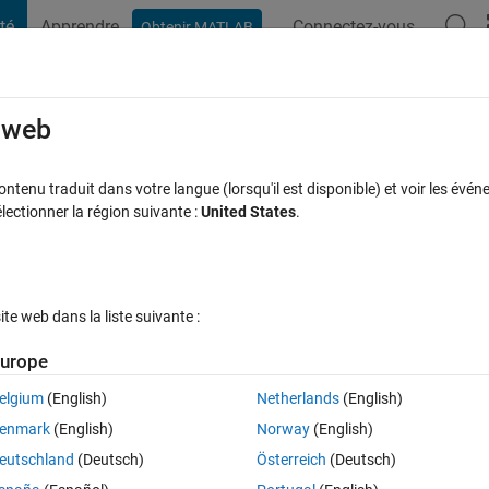
té
Apprendre
Connectez-vous
Obtenir MATLAB
t Playground
Discussions
Compétitions
Blogs
Publication
rcourir
FAQ MATLAB
Plus
e web
age in MATLAB?
tenu traduit dans votre langue (lorsqu'il est disponible) et voir les événe
ctionner la région suivante :
United States
.
e à jour 19 Juil 2016
54 Vues (30 jours)
e web dans la liste suivante :
Afficher commentaires plus
urope
elgium
(English)
Netherlands
(English)
0 votes
Ouvrir dans MATLAB Online
enmark
(English)
Norway
(English)
eutschland
(Deutsch)
Österreich
(Deutsch)