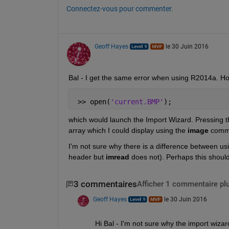
Connectez-vous pour commenter.
Geoff Hayes
le 30 Juin 2016
Bal - I get the same error when using R2014a. Ho
 >> open(
'current.BMP'
);
which would launch the Import Wizard. Pressing t
array which I could display using the
image
 comm
I'm not sure why there is a difference between us
header but
imread
 does not). Perhaps this shoul
3 commentaires
Afficher 1 commentaire pl
Geoff Hayes
le 30 Juin 2016
Hi Bal - I'm not sure why the import wiza