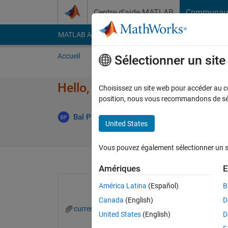
Passer au contenu
Centre d’aide MATLAB
Communau
MATLAB Answers
File Exchange
Cody
AI Cha
Accueil
Poser une question
Répondre
Pa
Sélectionner un sit
Hello, how to read a BMP im
Choisissez un site web pour accéder au con
position, nous vous recommandons de séle
Mis
Bal Poudel
30 Juin 2016
3 Réponses
United States
Vous pouvez également sélectionner un sit
Amériques
E
América Latina
(Español)
B
Canada
(English)
D
current.BMP
United States
(English)
D