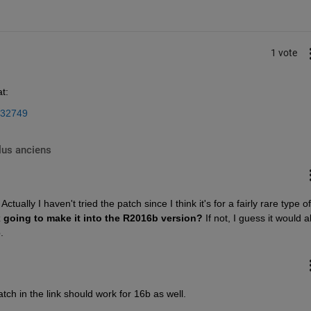
1 vote
t:
432749
lus anciens
ctually I haven't tried the patch since I think it's for a fairly rare type of 
ix going to make it into the R2016b version?
 If not, I guess it would al
.
atch in the link should work for 16b as well.