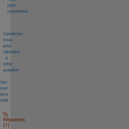
pour
commenter.
Connectez-
vous
pour
répondre
à
cette
question.
tez-
pour
uivre
tivité
Réponses
(1)