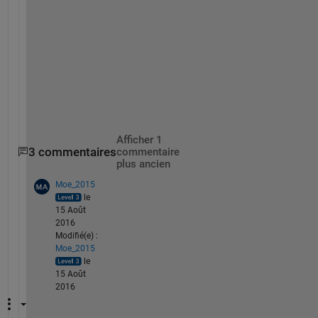
o
m
m
e
n
t
.
Afficher 1
3 commentaires
commentaire
plus ancien
Moe_2015
le
15 Août
2016
Modifié(e) :
Moe_2015
le
15 Août
2016