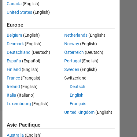
Août
Canada
(English)
2016
United States
(English)
2
Réponses
Europe
Réponse
Belgium
(English)
Netherlands
(English)
acceptée
Denmark
(English)
Norway
(English)
Deutschland
(Deutsch)
Österreich
(Deutsch)
Mise
España
(Español)
Portugal
(English)
à
jour
Finland
(English)
Sweden
(English)
3
France
(Français)
Switzerland
Nov
Ireland
(English)
Deutsch
2022
46 Vues
Italia
(Italiano)
English
(30 jours)
Luxembourg
(English)
Français
United Kingdom
(English)
Afficher
Asie-Pacifique
commentaires
Australia
(English)
plus