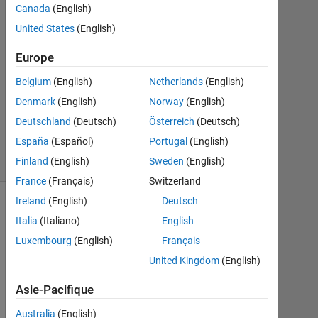
2
Canada
(English)
Réponses
United States
(English)
Mise
Europe
à
Belgium
(English)
Netherlands
(English)
jour
2
Denmark
(English)
Norway
(English)
Mar
Deutschland
(Deutsch)
Österreich
(Deutsch)
2020
España
(Español)
Portugal
(English)
34 Vues
(30 jours)
Finland
(English)
Sweden
(English)
France
(Français)
Switzerland
Ireland
(English)
Deutsch
Italia
(Italiano)
English
Luxembourg
(English)
Français
United Kingdom
(English)
Asie-Pacifique
Australia
(English)