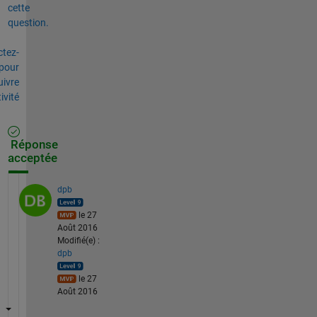
cette
question.
tez-
pour
uivre
tivité
Réponse
acceptée
dpb
le 27
Août 2016
Modifié(e) :
dpb
le 27
Août 2016