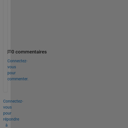
m
a
t
r
i
x
?
0 commentaires
Connectez-
vous
pour
commenter.
Connectez-
vous
pour
répondre
à