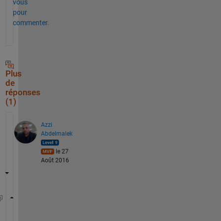
vous
pour
commenter.
Plus
de
réponses
(1)
Azzi
Abdelmalek
le 27
Août 2016
A=randi([0 2],20,8)
[~,out]=max(sum(logical(A)))