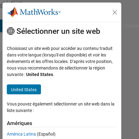
Passer au contenu
MATLAB
Answers
AB Answers
File Exchange
Cody
AI Chat Playground
Discuss
Sélectionner un site web
Choisissez un site web pour accéder au contenu traduit
dans votre langue (lorsqu'il est disponible) et voir les
Find
événements et les offres locales. D’après votre position,
nous vous recommandons de sélectionner la région
first
suivante :
United States
.
non-
zero
United States
column
Vous pouvez également sélectionner un site web dans la
of a
liste suivante :
matrix
Amériques
Rodrigo
América Latina
(Español)