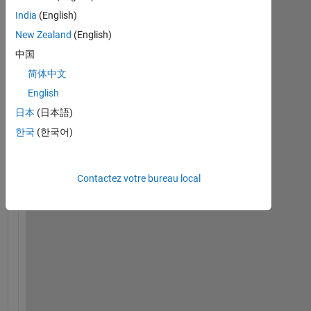
India
(English)
New Zealand
(English)
中国
简体中文
English
日本
(日本語)
H
o
한국
(한국어)
w 
d
o 
Contactez votre bureau local
I
, 
g
i
v
e
n 
a 
m