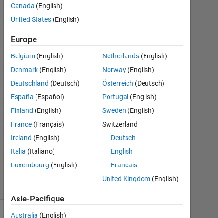
Pereira
Canada
(English)
27
United States
(English)
Août
2016
Europe
2
Réponses
Belgium
(English)
Netherlands
(English)
Denmark
(English)
Norway
(English)
Réponse
Deutschland
(Deutsch)
Österreich
(Deutsch)
acceptée
España
(Español)
Portugal
(English)
Mise
Finland
(English)
Sweden
(English)
à
France
(Français)
Switzerland
jour
Ireland
(English)
Deutsch
27
Italia
(Italiano)
English
Août
2016
Luxembourg
(English)
Français
30 Vues
United Kingdom
(English)
(30 jours)
Asie-Pacifique
Australia
(English)