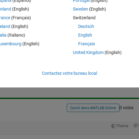
spaña
(Español)
Portugal
(English)
inland
(English)
Sweden
(English)
rance
(Français)
Switzerland
reland
(English)
Deutsch
talia
(Italiano)
English
uxembourg
(English)
Français
United Kingdom
(English)
Connectez-vous pour répondre à cette q
Contactez votre bureau local
Partager
Connectez-vous pour suivre l
0 votes
Ouvrir dans MATLAB Online
Theme