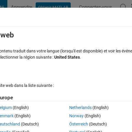
té
Apprendre
Connectez-vous
Obtenir MATLAB
t Playground
Discussions
Compétitions
Blogs
Publication
rcourir
FAQ MATLAB
Plus
e web
rom a table ??
tenu traduit dans votre langue (lorsqu'il est disponible) et voir les événe
ctionner la région suivante :
United States
.
éponse acceptée
Mise à jour 28 Août 2016
3 Vues (30 jours)
e web dans la liste suivante :
urope
elgium
(English)
Netherlands
(English)
0 votes
enmark
(English)
Norway
(English)
eutschland
(Deutsch)
Österreich
(Deutsch)
ow can i