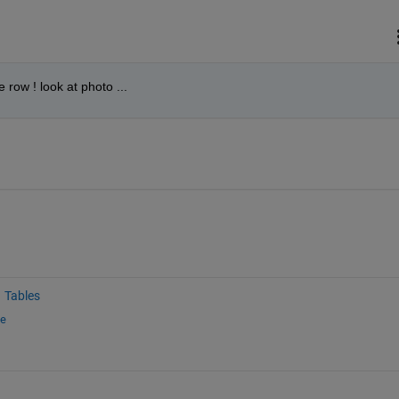
e row ! look at photo ...
Tables
ge