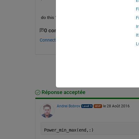
E
F
do this ??
F
I
0 commentaires
I
Connectez-vous pour commenter.
L
Réponse acceptée
Andrei Bobrov
le 28 Août 2016
Power_min_max(end,:)