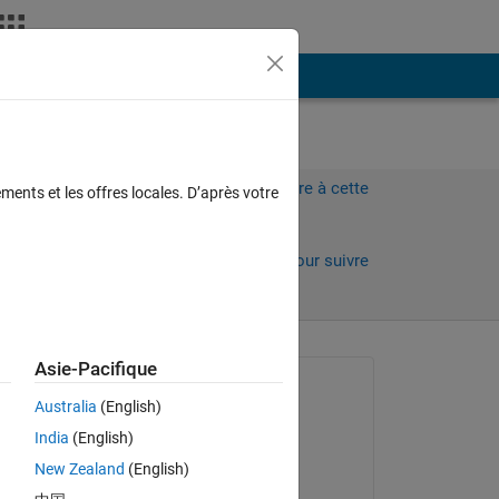
Plus
Connectez-vous pour répondre à cette
ments et les offres locales. D’après votre
question.
Partager
Connectez-vous pour suivre
l’activité
Asie-Pacifique
Question posée :
Australia
(English)
reda yagoub
India
(English)
le 27 Août 2016
New Zealand
(English)
Commenté :