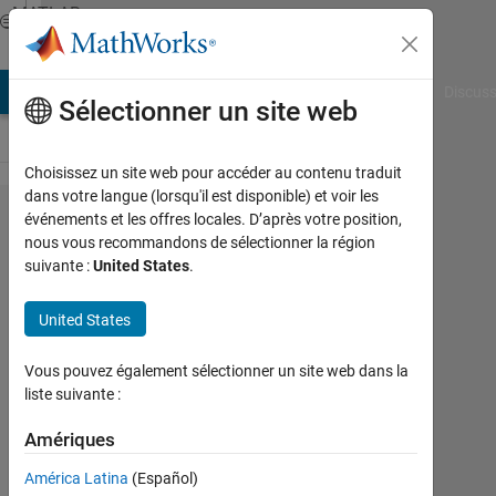
Passer au contenu
MATLAB
Answers
AB Answers
File Exchange
Cody
AI Chat Playground
Discuss
Sélectionner un site web
Choisissez un site web pour accéder au contenu traduit
dans votre langue (lorsqu'il est disponible) et voir les
Attempted
événements et les offres locales. D’après votre position,
nous vous recommandons de sélectionner la région
to access
suivante :
United States
.
x(1,2);
index out
United States
of bounds
Vous pouvez également sélectionner un site web dans la
because
liste suivante :
size(x)=
Amériques
[105760,1].
América Latina
(Español)